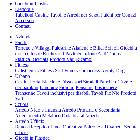
Giochi in Plastica
Elettorale
Tabelloni
Cabine
Tavoli e Arredi per Seggi
Palchi per Comizi
Accessori
Contatti
Azienda
Parchi
Torrette e Villaggi
Palestrine
Altalene e Bilici
Scivoli
Giochi a
molla
Giostre
Recinzioni
Pavimentazione Anti Trauma
Plastica Riciclata
Prodotti Vari
Ricambi
Fitness
Calisthenics
Fitness
Soft Fitness
Ciclocross
Agility Dog
Urbano
Cestini
Porta Biciclette
Dissuasori Stradali
Panche e Tavole
per bambini
Panchine
Fiorerie
Pensiline
Posacenere
Transenne
Tavoli inclusivi per disabili
Tavoli Pic Nic
Prodotti
Vari
Scuola
Arredo Nido e Infanzia
Arredo Primaria e Secondaria
Arredamento Metallico
Didattica all’aperto
Arredo Ufficio
Banco Reception
Linea Operativa
Poltrone e Divanetti
Sedute
ufficio
Giochi in Plastica