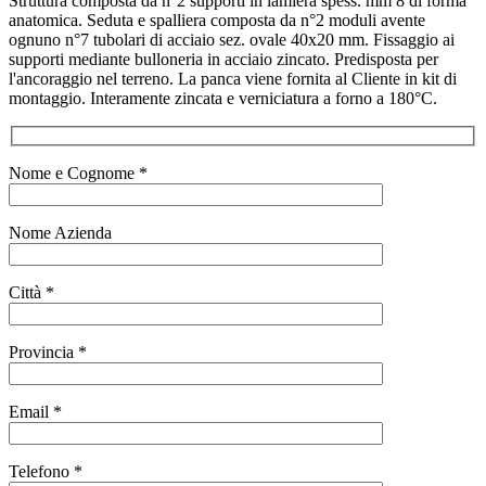
Struttura composta da n°2 supporti in lamiera spess. mm 8 di forma
anatomica. Seduta e spalliera composta da n°2 moduli avente
ognuno n°7 tubolari di acciaio sez. ovale 40x20 mm. Fissaggio ai
supporti mediante bulloneria in acciaio zincato. Predisposta per
l'ancoraggio nel terreno. La panca viene fornita al Cliente in kit di
montaggio. Interamente zincata e verniciatura a forno a 180°C.
Nome e Cognome *
Nome Azienda
Città *
Provincia *
Email *
Telefono *