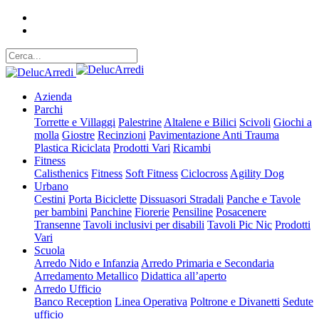
Azienda
Parchi
Torrette e Villaggi
Palestrine
Altalene e Bilici
Scivoli
Giochi a
molla
Giostre
Recinzioni
Pavimentazione Anti Trauma
Plastica Riciclata
Prodotti Vari
Ricambi
Fitness
Calisthenics
Fitness
Soft Fitness
Ciclocross
Agility Dog
Urbano
Cestini
Porta Biciclette
Dissuasori Stradali
Panche e Tavole
per bambini
Panchine
Fiorerie
Pensiline
Posacenere
Transenne
Tavoli inclusivi per disabili
Tavoli Pic Nic
Prodotti
Vari
Scuola
Arredo Nido e Infanzia
Arredo Primaria e Secondaria
Arredamento Metallico
Didattica all’aperto
Arredo Ufficio
Banco Reception
Linea Operativa
Poltrone e Divanetti
Sedute
ufficio