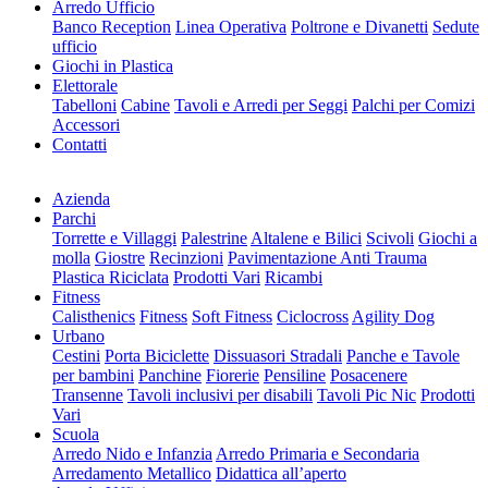
Arredo Ufficio
Banco Reception
Linea Operativa
Poltrone e Divanetti
Sedute
ufficio
Giochi in Plastica
Elettorale
Tabelloni
Cabine
Tavoli e Arredi per Seggi
Palchi per Comizi
Accessori
Contatti
Azienda
Parchi
Torrette e Villaggi
Palestrine
Altalene e Bilici
Scivoli
Giochi a
molla
Giostre
Recinzioni
Pavimentazione Anti Trauma
Plastica Riciclata
Prodotti Vari
Ricambi
Fitness
Calisthenics
Fitness
Soft Fitness
Ciclocross
Agility Dog
Urbano
Cestini
Porta Biciclette
Dissuasori Stradali
Panche e Tavole
per bambini
Panchine
Fiorerie
Pensiline
Posacenere
Transenne
Tavoli inclusivi per disabili
Tavoli Pic Nic
Prodotti
Vari
Scuola
Arredo Nido e Infanzia
Arredo Primaria e Secondaria
Arredamento Metallico
Didattica all’aperto