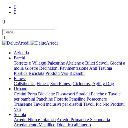
Azienda
Parchi
Torrette e Villaggi
Palestrine
Altalene e Bilici
Scivoli
Giochi a
molla
Giostre
Recinzioni
Pavimentazione Anti Trauma
Plastica Riciclata
Prodotti Vari
Ricambi
Fitness
Calisthenics
Fitness
Soft Fitness
Ciclocross
Agility Dog
Urbano
Cestini
Porta Biciclette
Dissuasori Stradali
Panche e Tavole
per bambini
Panchine
Fiorerie
Pensiline
Posacenere
Transenne
Tavoli inclusivi per disabili
Tavoli Pic Nic
Prodotti
Vari
Scuola
Arredo Nido e Infanzia
Arredo Primaria e Secondaria
Arredamento Metallico
Didattica all’aperto