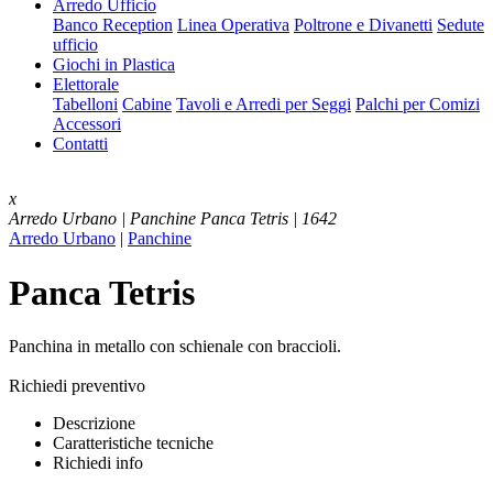
Arredo Ufficio
Banco Reception
Linea Operativa
Poltrone e Divanetti
Sedute
ufficio
Giochi in Plastica
Elettorale
Tabelloni
Cabine
Tavoli e Arredi per Seggi
Palchi per Comizi
Accessori
Contatti
x
Arredo Urbano | Panchine
Panca Tetris | 1642
Arredo Urbano
|
Panchine
Panca Tetris
Panchina in metallo con schienale con braccioli.
Richiedi preventivo
Descrizione
Caratteristiche tecniche
Richiedi info