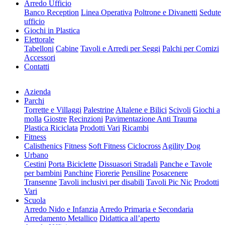
Arredo Ufficio
Banco Reception
Linea Operativa
Poltrone e Divanetti
Sedute
ufficio
Giochi in Plastica
Elettorale
Tabelloni
Cabine
Tavoli e Arredi per Seggi
Palchi per Comizi
Accessori
Contatti
Azienda
Parchi
Torrette e Villaggi
Palestrine
Altalene e Bilici
Scivoli
Giochi a
molla
Giostre
Recinzioni
Pavimentazione Anti Trauma
Plastica Riciclata
Prodotti Vari
Ricambi
Fitness
Calisthenics
Fitness
Soft Fitness
Ciclocross
Agility Dog
Urbano
Cestini
Porta Biciclette
Dissuasori Stradali
Panche e Tavole
per bambini
Panchine
Fiorerie
Pensiline
Posacenere
Transenne
Tavoli inclusivi per disabili
Tavoli Pic Nic
Prodotti
Vari
Scuola
Arredo Nido e Infanzia
Arredo Primaria e Secondaria
Arredamento Metallico
Didattica all’aperto