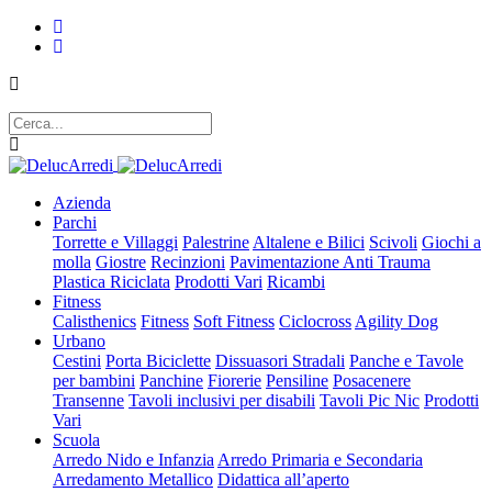
Azienda
Parchi
Torrette e Villaggi
Palestrine
Altalene e Bilici
Scivoli
Giochi a
molla
Giostre
Recinzioni
Pavimentazione Anti Trauma
Plastica Riciclata
Prodotti Vari
Ricambi
Fitness
Calisthenics
Fitness
Soft Fitness
Ciclocross
Agility Dog
Urbano
Cestini
Porta Biciclette
Dissuasori Stradali
Panche e Tavole
per bambini
Panchine
Fiorerie
Pensiline
Posacenere
Transenne
Tavoli inclusivi per disabili
Tavoli Pic Nic
Prodotti
Vari
Scuola
Arredo Nido e Infanzia
Arredo Primaria e Secondaria
Arredamento Metallico
Didattica all’aperto