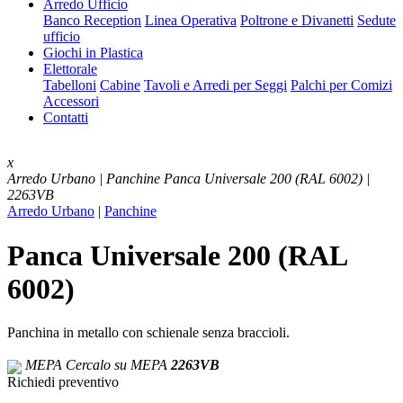
Arredo Ufficio
Banco Reception
Linea Operativa
Poltrone e Divanetti
Sedute
ufficio
Giochi in Plastica
Elettorale
Tabelloni
Cabine
Tavoli e Arredi per Seggi
Palchi per Comizi
Accessori
Contatti
x
Arredo Urbano | Panchine
Panca Universale 200 (RAL 6002) |
2263VB
Arredo Urbano
|
Panchine
Panca Universale 200 (RAL
6002)
Panchina in metallo con schienale senza braccioli.
MEPA
Cercalo su MEPA
2263VB
Richiedi preventivo