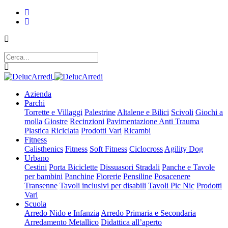
Azienda
Parchi
Torrette e Villaggi
Palestrine
Altalene e Bilici
Scivoli
Giochi a
molla
Giostre
Recinzioni
Pavimentazione Anti Trauma
Plastica Riciclata
Prodotti Vari
Ricambi
Fitness
Calisthenics
Fitness
Soft Fitness
Ciclocross
Agility Dog
Urbano
Cestini
Porta Biciclette
Dissuasori Stradali
Panche e Tavole
per bambini
Panchine
Fiorerie
Pensiline
Posacenere
Transenne
Tavoli inclusivi per disabili
Tavoli Pic Nic
Prodotti
Vari
Scuola
Arredo Nido e Infanzia
Arredo Primaria e Secondaria
Arredamento Metallico
Didattica all’aperto