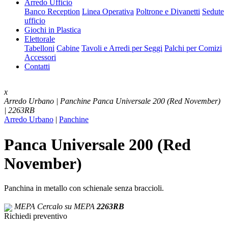
Arredo Ufficio
Banco Reception
Linea Operativa
Poltrone e Divanetti
Sedute
ufficio
Giochi in Plastica
Elettorale
Tabelloni
Cabine
Tavoli e Arredi per Seggi
Palchi per Comizi
Accessori
Contatti
x
Arredo Urbano | Panchine
Panca Universale 200 (Red November)
| 2263RB
Arredo Urbano
|
Panchine
Panca Universale 200 (Red
November)
Panchina in metallo con schienale senza braccioli.
MEPA
Cercalo su MEPA
2263RB
Richiedi preventivo