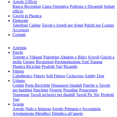
Arredo Ufficio
Banco Reception
Linea Operativa
Poltrone e Divanetti
Sedute
ufficio
Giochi in Plastica
Elettorale
Tabelloni
Cabine
Tavoli e Arredi per Seggi
Palchi per Comizi
Accessori
Contatti
Azienda
Parchi
Torrette e Villaggi
Palestrine
Altalene e Bilici
Scivoli
Giochi a
molla
Giostre
Recinzioni
Pavimentazione Anti Trauma
Plastica Riciclata
Prodotti Vari
Ricambi
Fitness
Calisthenics
Fitness
Soft Fitness
Ciclocross
Agility Dog
Urbano
Cestini
Porta Biciclette
Dissuasori Stradali
Panche e Tavole
per bambini
Panchine
Fiorerie
Pensiline
Posacenere
Transenne
Tavoli inclusivi per disabili
Tavoli Pic Nic
Prodotti
Vari
Scuola
Arredo Nido e Infanzia
Arredo Primaria e Secondaria
Arredamento Metallico
Didattica all’aperto