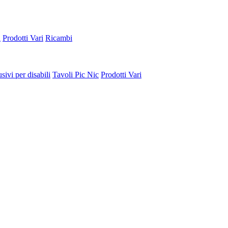
a
Prodotti Vari
Ricambi
sivi per disabili
Tavoli Pic Nic
Prodotti Vari