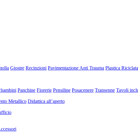
molla
Giostre
Recinzioni
Pavimentazione Anti Trauma
Plastica Riciclat
 bambini
Panchine
Fiorerie
Pensiline
Posacenere
Transenne
Tavoli inclu
nto Metallico
Didattica all’aperto
fficio
ccessori