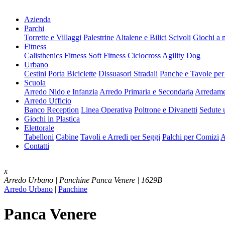
Azienda
Parchi
Torrette e Villaggi
Palestrine
Altalene e Bilici
Scivoli
Giochi a 
Fitness
Calisthenics
Fitness
Soft Fitness
Ciclocross
Agility Dog
Urbano
Cestini
Porta Biciclette
Dissuasori Stradali
Panche e Tavole per
Scuola
Arredo Nido e Infanzia
Arredo Primaria e Secondaria
Arredame
Arredo Ufficio
Banco Reception
Linea Operativa
Poltrone e Divanetti
Sedute u
Giochi in Plastica
Elettorale
Tabelloni
Cabine
Tavoli e Arredi per Seggi
Palchi per Comizi
A
Contatti
x
Arredo Urbano | Panchine
Panca Venere | 1629B
Arredo Urbano
|
Panchine
Panca Venere