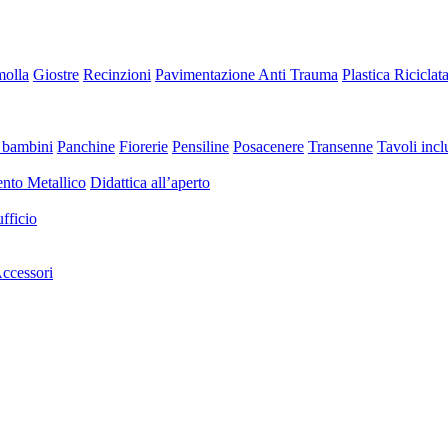
molla
Giostre
Recinzioni
Pavimentazione Anti Trauma
Plastica Riciclat
 bambini
Panchine
Fiorerie
Pensiline
Posacenere
Transenne
Tavoli inclu
nto Metallico
Didattica all’aperto
fficio
ccessori