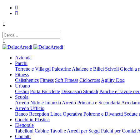
Azienda
Parchi
Torrette e Villaggi
Palestrine
Altalene e Bilici
Scivoli
Giochi a 
Fitness
Calisthenics
Fitness
Soft Fitness
Ciclocross
Agility Dog
Urbano
Cestini
Porta Biciclette
Dissuasori Stradali
Panche e Tavole per
Scuola
Arredo Nido e Infanzia
Arredo Primaria e Secondaria
Arredame
Arredo Ufficio
Banco Reception
Linea Operativa
Poltrone e Divanetti
Sedute u
Giochi in Plastica
Elettorale
Tabelloni
Cabine
Tavoli e Arredi per Seggi
Palchi per Comizi
A
Contatti