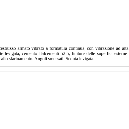
cestruzzo armato-vibrato a formatura continua, con vibrazione ad alta
e levigata; cemento Italcementi 52.5; finiture delle superfici esterne
ed allo sfarinamento. Angoli smussati. Seduta levigata.