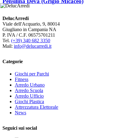
Pensilina Deva (Grigio Micaceo)
DelucArredi
Viale dell'Acquario, 9, 80014
Giugliano in Campania NA
P. IVA / C.F. 06575701211
Tel.
(+39) 340 682 3350
Mail:
info@delucarredi.it
Categorie
Giochi per Parchi
Fitness
Arredo Urbano
Arredo Scuola
Arredo Ufficio
Giochi Plastica
Attrezzatura Elettorale
News
Seguici sui social