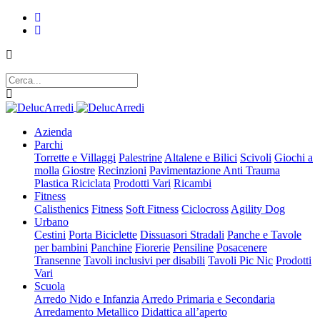
Azienda
Parchi
Torrette e Villaggi
Palestrine
Altalene e Bilici
Scivoli
Giochi a
molla
Giostre
Recinzioni
Pavimentazione Anti Trauma
Plastica Riciclata
Prodotti Vari
Ricambi
Fitness
Calisthenics
Fitness
Soft Fitness
Ciclocross
Agility Dog
Urbano
Cestini
Porta Biciclette
Dissuasori Stradali
Panche e Tavole
per bambini
Panchine
Fiorerie
Pensiline
Posacenere
Transenne
Tavoli inclusivi per disabili
Tavoli Pic Nic
Prodotti
Vari
Scuola
Arredo Nido e Infanzia
Arredo Primaria e Secondaria
Arredamento Metallico
Didattica all’aperto