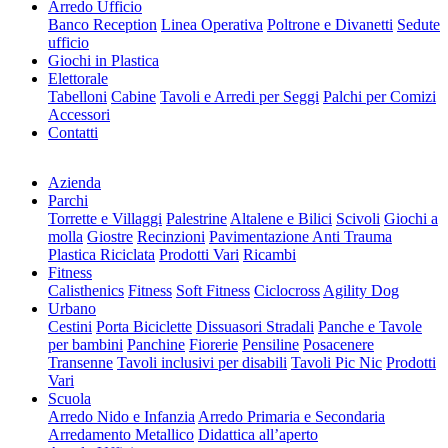
Arredo Ufficio
Banco Reception
Linea Operativa
Poltrone e Divanetti
Sedute
ufficio
Giochi in Plastica
Elettorale
Tabelloni
Cabine
Tavoli e Arredi per Seggi
Palchi per Comizi
Accessori
Contatti
Azienda
Parchi
Torrette e Villaggi
Palestrine
Altalene e Bilici
Scivoli
Giochi a
molla
Giostre
Recinzioni
Pavimentazione Anti Trauma
Plastica Riciclata
Prodotti Vari
Ricambi
Fitness
Calisthenics
Fitness
Soft Fitness
Ciclocross
Agility Dog
Urbano
Cestini
Porta Biciclette
Dissuasori Stradali
Panche e Tavole
per bambini
Panchine
Fiorerie
Pensiline
Posacenere
Transenne
Tavoli inclusivi per disabili
Tavoli Pic Nic
Prodotti
Vari
Scuola
Arredo Nido e Infanzia
Arredo Primaria e Secondaria
Arredamento Metallico
Didattica all’aperto