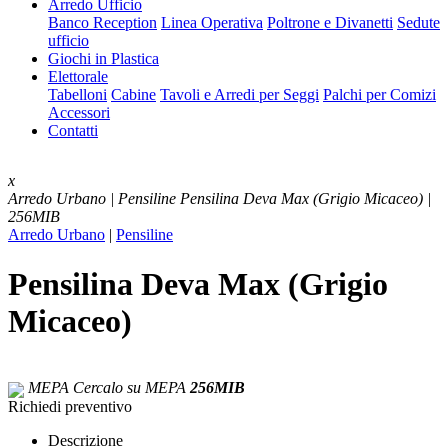
Arredo Ufficio
Banco Reception
Linea Operativa
Poltrone e Divanetti
Sedute
ufficio
Giochi in Plastica
Elettorale
Tabelloni
Cabine
Tavoli e Arredi per Seggi
Palchi per Comizi
Accessori
Contatti
x
Arredo Urbano | Pensiline
Pensilina Deva Max (Grigio Micaceo) |
256MIB
Arredo Urbano
|
Pensiline
Pensilina Deva Max (Grigio
Micaceo)
MEPA
Cercalo su MEPA
256MIB
Richiedi preventivo
Descrizione