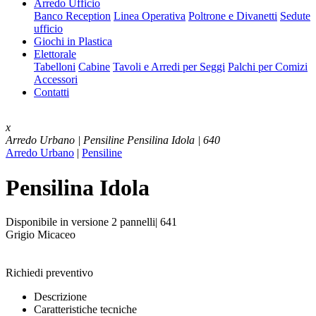
Arredo Ufficio
Banco Reception
Linea Operativa
Poltrone e Divanetti
Sedute
ufficio
Giochi in Plastica
Elettorale
Tabelloni
Cabine
Tavoli e Arredi per Seggi
Palchi per Comizi
Accessori
Contatti
x
Arredo Urbano | Pensiline
Pensilina Idola | 640
Arredo Urbano
|
Pensiline
Pensilina Idola
Disponibile in versione 2 pannelli| 641
Grigio Micaceo
Richiedi preventivo
Descrizione
Caratteristiche tecniche