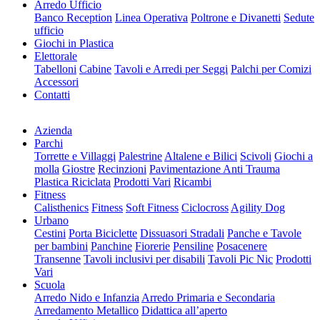
Arredo Ufficio
Banco Reception
Linea Operativa
Poltrone e Divanetti
Sedute
ufficio
Giochi in Plastica
Elettorale
Tabelloni
Cabine
Tavoli e Arredi per Seggi
Palchi per Comizi
Accessori
Contatti
Azienda
Parchi
Torrette e Villaggi
Palestrine
Altalene e Bilici
Scivoli
Giochi a
molla
Giostre
Recinzioni
Pavimentazione Anti Trauma
Plastica Riciclata
Prodotti Vari
Ricambi
Fitness
Calisthenics
Fitness
Soft Fitness
Ciclocross
Agility Dog
Urbano
Cestini
Porta Biciclette
Dissuasori Stradali
Panche e Tavole
per bambini
Panchine
Fiorerie
Pensiline
Posacenere
Transenne
Tavoli inclusivi per disabili
Tavoli Pic Nic
Prodotti
Vari
Scuola
Arredo Nido e Infanzia
Arredo Primaria e Secondaria
Arredamento Metallico
Didattica all’aperto