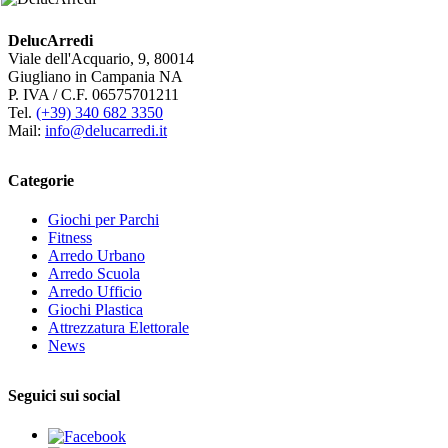
DelucArredi
Viale dell'Acquario, 9, 80014
Giugliano in Campania NA
P. IVA / C.F. 06575701211
Tel.
(+39) 340 682 3350
Mail:
info@delucarredi.it
Categorie
Giochi per Parchi
Fitness
Arredo Urbano
Arredo Scuola
Arredo Ufficio
Giochi Plastica
Attrezzatura Elettorale
News
Seguici sui social