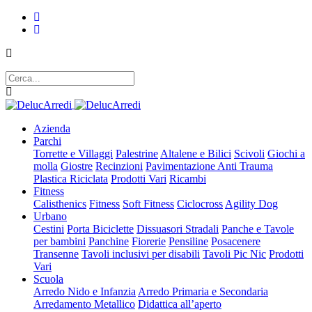
Azienda
Parchi
Torrette e Villaggi
Palestrine
Altalene e Bilici
Scivoli
Giochi a
molla
Giostre
Recinzioni
Pavimentazione Anti Trauma
Plastica Riciclata
Prodotti Vari
Ricambi
Fitness
Calisthenics
Fitness
Soft Fitness
Ciclocross
Agility Dog
Urbano
Cestini
Porta Biciclette
Dissuasori Stradali
Panche e Tavole
per bambini
Panchine
Fiorerie
Pensiline
Posacenere
Transenne
Tavoli inclusivi per disabili
Tavoli Pic Nic
Prodotti
Vari
Scuola
Arredo Nido e Infanzia
Arredo Primaria e Secondaria
Arredamento Metallico
Didattica all’aperto