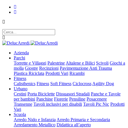
Azienda
Parchi
Torrette e Villaggi
Palestrine
Altalene e Bilici
Scivoli
Giochi a
molla
Giostre
Recinzioni
Pavimentazione Anti Trauma
Plastica Riciclata
Prodotti Vari
Ricambi
Fitness
Calisthenics
Fitness
Soft Fitness
Ciclocross
Agility Dog
Urbano
Cestini
Porta Biciclette
Dissuasori Stradali
Panche e Tavole
per bambini
Panchine
Fiorerie
Pensiline
Posacenere
Transenne
Tavoli inclusivi per disabili
Tavoli Pic Nic
Prodotti
Vari
Scuola
Arredo Nido e Infanzia
Arredo Primaria e Secondaria
Arredamento Metallico
Didattica all’aperto