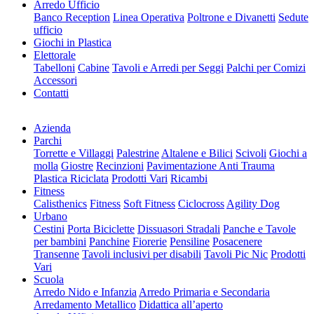
Arredo Ufficio
Banco Reception
Linea Operativa
Poltrone e Divanetti
Sedute
ufficio
Giochi in Plastica
Elettorale
Tabelloni
Cabine
Tavoli e Arredi per Seggi
Palchi per Comizi
Accessori
Contatti
Azienda
Parchi
Torrette e Villaggi
Palestrine
Altalene e Bilici
Scivoli
Giochi a
molla
Giostre
Recinzioni
Pavimentazione Anti Trauma
Plastica Riciclata
Prodotti Vari
Ricambi
Fitness
Calisthenics
Fitness
Soft Fitness
Ciclocross
Agility Dog
Urbano
Cestini
Porta Biciclette
Dissuasori Stradali
Panche e Tavole
per bambini
Panchine
Fiorerie
Pensiline
Posacenere
Transenne
Tavoli inclusivi per disabili
Tavoli Pic Nic
Prodotti
Vari
Scuola
Arredo Nido e Infanzia
Arredo Primaria e Secondaria
Arredamento Metallico
Didattica all’aperto