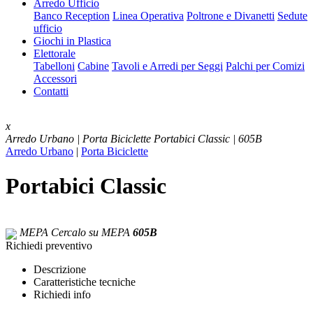
Arredo Ufficio
Banco Reception
Linea Operativa
Poltrone e Divanetti
Sedute
ufficio
Giochi in Plastica
Elettorale
Tabelloni
Cabine
Tavoli e Arredi per Seggi
Palchi per Comizi
Accessori
Contatti
x
Arredo Urbano | Porta Biciclette
Portabici Classic | 605B
Arredo Urbano
|
Porta Biciclette
Portabici Classic
MEPA
Cercalo su MEPA
605B
Richiedi preventivo
Descrizione
Caratteristiche tecniche
Richiedi info