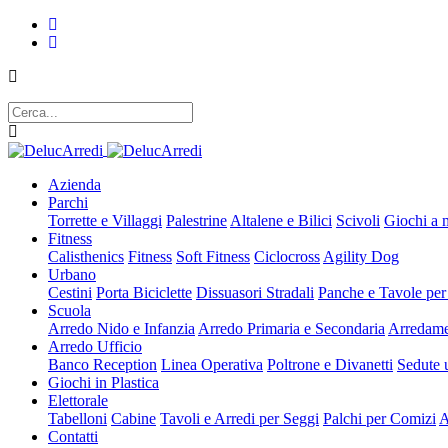
Azienda
Parchi
Torrette e Villaggi
Palestrine
Altalene e Bilici
Scivoli
Giochi a 
Fitness
Calisthenics
Fitness
Soft Fitness
Ciclocross
Agility Dog
Urbano
Cestini
Porta Biciclette
Dissuasori Stradali
Panche e Tavole per
Scuola
Arredo Nido e Infanzia
Arredo Primaria e Secondaria
Arredame
Arredo Ufficio
Banco Reception
Linea Operativa
Poltrone e Divanetti
Sedute u
Giochi in Plastica
Elettorale
Tabelloni
Cabine
Tavoli e Arredi per Seggi
Palchi per Comizi
A
Contatti