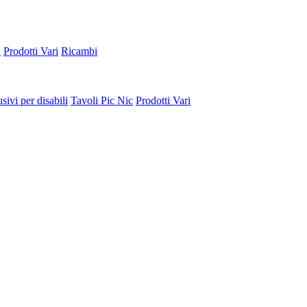
a
Prodotti Vari
Ricambi
sivi per disabili
Tavoli Pic Nic
Prodotti Vari