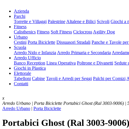
Azienda
Parchi
Torrette e Villaggi
Palestrine
Altalene e Bilici
Scivoli
Giochi a 
Fitness
Calisthenics
Fitness
Soft Fitness
Ciclocross
Agility Dog
Urbano
Cestini
Porta Biciclette
Dissuasori Stradali
Panche e Tavole per
Scuola
Arredo Nido e Infanzia
Arredo Primaria e Secondaria
Arredame
Arredo Ufficio
Banco Reception
Linea Operativa
Poltrone e Divanetti
Sedute u
Giochi in Plastica
Elettorale
Tabelloni
Cabine
Tavoli e Arredi per Seggi
Palchi per Comizi
A
Contatti
x
Arredo Urbano | Porta Biciclette
Portabici Ghost (Ral 3003-9006) |
Arredo Urbano
|
Porta Biciclette
Portabici Ghost (Ral 3003-9006