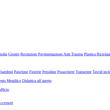
molla
Giostre
Recinzioni
Pavimentazione Anti Trauma
Plastica Riciclat
 bambini
Panchine
Fiorerie
Pensiline
Posacenere
Transenne
Tavoli inclu
nto Metallico
Didattica all’aperto
fficio
ccessori