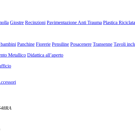
molla
Giostre
Recinzioni
Pavimentazione Anti Trauma
Plastica Riciclat
 bambini
Panchine
Fiorerie
Pensiline
Posacenere
Transenne
Tavoli inclu
nto Metallico
Didattica all’aperto
fficio
ccessori
 548RA
)