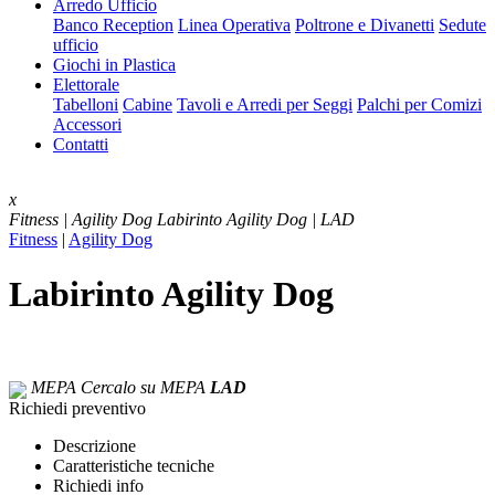
Arredo Ufficio
Banco Reception
Linea Operativa
Poltrone e Divanetti
Sedute
ufficio
Giochi in Plastica
Elettorale
Tabelloni
Cabine
Tavoli e Arredi per Seggi
Palchi per Comizi
Accessori
Contatti
x
Fitness | Agility Dog
Labirinto Agility Dog | LAD
Fitness
|
Agility Dog
Labirinto Agility Dog
MEPA
Cercalo su MEPA
LAD
Richiedi preventivo
Descrizione
Caratteristiche tecniche
Richiedi info