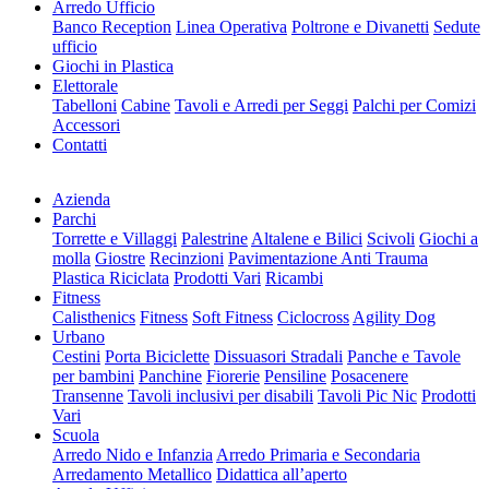
Arredo Ufficio
Banco Reception
Linea Operativa
Poltrone e Divanetti
Sedute
ufficio
Giochi in Plastica
Elettorale
Tabelloni
Cabine
Tavoli e Arredi per Seggi
Palchi per Comizi
Accessori
Contatti
Azienda
Parchi
Torrette e Villaggi
Palestrine
Altalene e Bilici
Scivoli
Giochi a
molla
Giostre
Recinzioni
Pavimentazione Anti Trauma
Plastica Riciclata
Prodotti Vari
Ricambi
Fitness
Calisthenics
Fitness
Soft Fitness
Ciclocross
Agility Dog
Urbano
Cestini
Porta Biciclette
Dissuasori Stradali
Panche e Tavole
per bambini
Panchine
Fiorerie
Pensiline
Posacenere
Transenne
Tavoli inclusivi per disabili
Tavoli Pic Nic
Prodotti
Vari
Scuola
Arredo Nido e Infanzia
Arredo Primaria e Secondaria
Arredamento Metallico
Didattica all’aperto