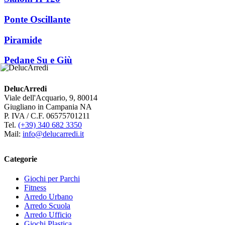
Ponte Oscillante
Piramide
Pedane Su e Giù
DelucArredi
Viale dell'Acquario, 9, 80014
Giugliano in Campania NA
P. IVA / C.F. 06575701211
Tel.
(+39) 340 682 3350
Mail:
info@delucarredi.it
Categorie
Giochi per Parchi
Fitness
Arredo Urbano
Arredo Scuola
Arredo Ufficio
Giochi Plastica