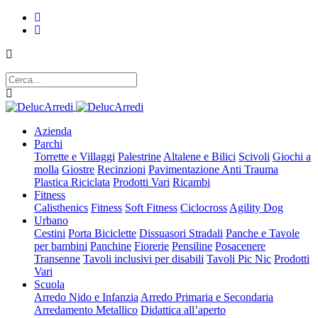
Azienda
Parchi
Torrette e Villaggi
Palestrine
Altalene e Bilici
Scivoli
Giochi a
molla
Giostre
Recinzioni
Pavimentazione Anti Trauma
Plastica Riciclata
Prodotti Vari
Ricambi
Fitness
Calisthenics
Fitness
Soft Fitness
Ciclocross
Agility Dog
Urbano
Cestini
Porta Biciclette
Dissuasori Stradali
Panche e Tavole
per bambini
Panchine
Fiorerie
Pensiline
Posacenere
Transenne
Tavoli inclusivi per disabili
Tavoli Pic Nic
Prodotti
Vari
Scuola
Arredo Nido e Infanzia
Arredo Primaria e Secondaria
Arredamento Metallico
Didattica all’aperto