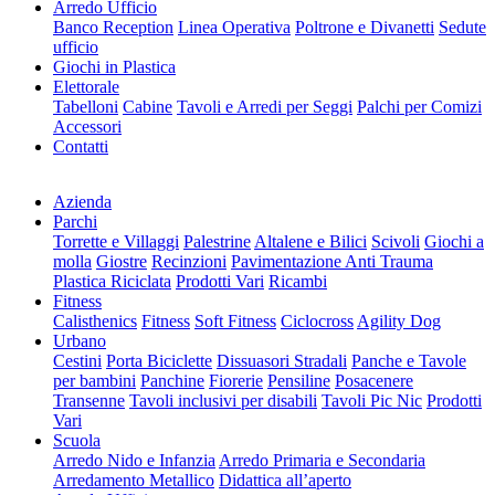
Arredo Ufficio
Banco Reception
Linea Operativa
Poltrone e Divanetti
Sedute
ufficio
Giochi in Plastica
Elettorale
Tabelloni
Cabine
Tavoli e Arredi per Seggi
Palchi per Comizi
Accessori
Contatti
Azienda
Parchi
Torrette e Villaggi
Palestrine
Altalene e Bilici
Scivoli
Giochi a
molla
Giostre
Recinzioni
Pavimentazione Anti Trauma
Plastica Riciclata
Prodotti Vari
Ricambi
Fitness
Calisthenics
Fitness
Soft Fitness
Ciclocross
Agility Dog
Urbano
Cestini
Porta Biciclette
Dissuasori Stradali
Panche e Tavole
per bambini
Panchine
Fiorerie
Pensiline
Posacenere
Transenne
Tavoli inclusivi per disabili
Tavoli Pic Nic
Prodotti
Vari
Scuola
Arredo Nido e Infanzia
Arredo Primaria e Secondaria
Arredamento Metallico
Didattica all’aperto