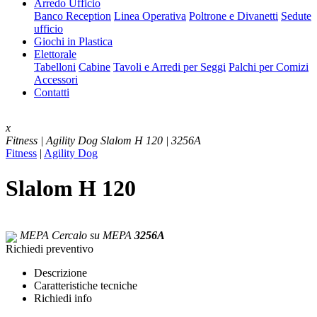
Arredo Ufficio
Banco Reception
Linea Operativa
Poltrone e Divanetti
Sedute
ufficio
Giochi in Plastica
Elettorale
Tabelloni
Cabine
Tavoli e Arredi per Seggi
Palchi per Comizi
Accessori
Contatti
x
Fitness | Agility Dog
Slalom H 120 | 3256A
Fitness
|
Agility Dog
Slalom H 120
MEPA
Cercalo su MEPA
3256A
Richiedi preventivo
Descrizione
Caratteristiche tecniche
Richiedi info