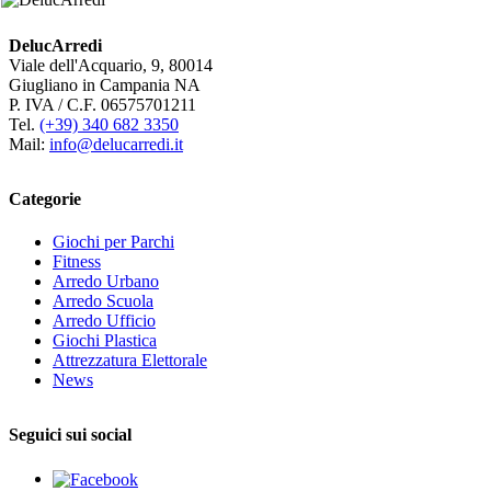
DelucArredi
Viale dell'Acquario, 9, 80014
Giugliano in Campania NA
P. IVA / C.F. 06575701211
Tel.
(+39) 340 682 3350
Mail:
info@delucarredi.it
Categorie
Giochi per Parchi
Fitness
Arredo Urbano
Arredo Scuola
Arredo Ufficio
Giochi Plastica
Attrezzatura Elettorale
News
Seguici sui social