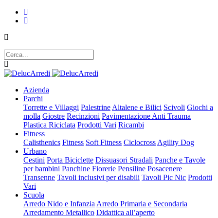
Azienda
Parchi
Torrette e Villaggi
Palestrine
Altalene e Bilici
Scivoli
Giochi a
molla
Giostre
Recinzioni
Pavimentazione Anti Trauma
Plastica Riciclata
Prodotti Vari
Ricambi
Fitness
Calisthenics
Fitness
Soft Fitness
Ciclocross
Agility Dog
Urbano
Cestini
Porta Biciclette
Dissuasori Stradali
Panche e Tavole
per bambini
Panchine
Fiorerie
Pensiline
Posacenere
Transenne
Tavoli inclusivi per disabili
Tavoli Pic Nic
Prodotti
Vari
Scuola
Arredo Nido e Infanzia
Arredo Primaria e Secondaria
Arredamento Metallico
Didattica all’aperto