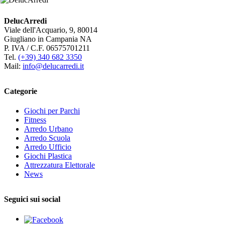
DelucArredi
Viale dell'Acquario, 9, 80014
Giugliano in Campania NA
P. IVA / C.F. 06575701211
Tel.
(+39) 340 682 3350
Mail:
info@delucarredi.it
Categorie
Giochi per Parchi
Fitness
Arredo Urbano
Arredo Scuola
Arredo Ufficio
Giochi Plastica
Attrezzatura Elettorale
News
Seguici sui social