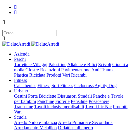
Azienda
Parchi
Torrette e Villaggi
Palestrine
Altalene e Bilici
Scivoli
Giochi a
molla
Giostre
Recinzioni
Pavimentazione Anti Trauma
Plastica Riciclata
Prodotti Vari
Ricambi
Fitness
Calisthenics
Fitness
Soft Fitness
Ciclocross
Agility Dog
Urbano
Cestini
Porta Biciclette
Dissuasori Stradali
Panche e Tavole
per bambini
Panchine
Fiorerie
Pensiline
Posacenere
Transenne
Tavoli inclusivi per disabili
Tavoli Pic Nic
Prodotti
Vari
Scuola
Arredo Nido e Infanzia
Arredo Primaria e Secondaria
Arredamento Metallico
Didattica all’aperto