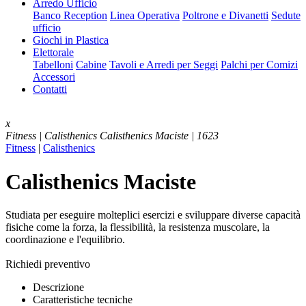
Arredo Ufficio
Banco Reception
Linea Operativa
Poltrone e Divanetti
Sedute
ufficio
Giochi in Plastica
Elettorale
Tabelloni
Cabine
Tavoli e Arredi per Seggi
Palchi per Comizi
Accessori
Contatti
x
Fitness | Calisthenics
Calisthenics Maciste | 1623
Fitness
|
Calisthenics
Calisthenics Maciste
Studiata per eseguire molteplici esercizi e sviluppare diverse capacità
fisiche come la forza, la flessibilità, la resistenza muscolare, la
coordinazione e l'equilibrio.
Richiedi preventivo
Descrizione
Caratteristiche tecniche