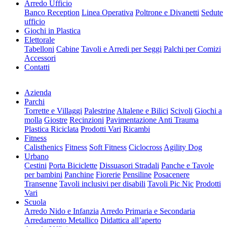
Arredo Ufficio
Banco Reception
Linea Operativa
Poltrone e Divanetti
Sedute
ufficio
Giochi in Plastica
Elettorale
Tabelloni
Cabine
Tavoli e Arredi per Seggi
Palchi per Comizi
Accessori
Contatti
Azienda
Parchi
Torrette e Villaggi
Palestrine
Altalene e Bilici
Scivoli
Giochi a
molla
Giostre
Recinzioni
Pavimentazione Anti Trauma
Plastica Riciclata
Prodotti Vari
Ricambi
Fitness
Calisthenics
Fitness
Soft Fitness
Ciclocross
Agility Dog
Urbano
Cestini
Porta Biciclette
Dissuasori Stradali
Panche e Tavole
per bambini
Panchine
Fiorerie
Pensiline
Posacenere
Transenne
Tavoli inclusivi per disabili
Tavoli Pic Nic
Prodotti
Vari
Scuola
Arredo Nido e Infanzia
Arredo Primaria e Secondaria
Arredamento Metallico
Didattica all’aperto