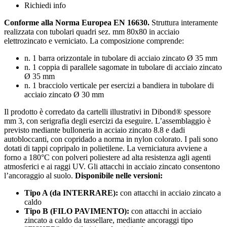
Richiedi info
Conforme alla Norma Europea EN 16630.
Struttura interamente
realizzata con tubolari quadri sez. mm 80x80 in acciaio
elettrozincato e verniciato. La composizione comprende:
n. 1 barra orizzontale in tubolare di acciaio zincato Ø 35 mm
n. 1 coppia di parallele sagomate in tubolare di acciaio zincato
Ø 35 mm
n. 1 bracciolo verticale per esercizi a bandiera in tubolare di
acciaio zincato Ø 30 mm
Il prodotto è corredato da cartelli illustrativi in Dibond® spessore
mm 3, con serigrafia degli esercizi da eseguire. L’assemblaggio è
previsto mediante bulloneria in acciaio zincato 8.8 e dadi
autobloccanti, con copridado a norma in nylon colorato. I pali sono
dotati di tappi copripalo in polietilene. La verniciatura avviene a
forno a 180°C con polveri poliestere ad alta resistenza agli agenti
atmosferici e ai raggi UV. Gli attacchi in acciaio zincato consentono
l’ancoraggio al suolo.
Disponibile nelle versioni:
Tipo A (da INTERRARE):
con attacchi in acciaio zincato a
caldo
Tipo B (FILO PAVIMENTO):
con attacchi in acciaio
zincato a caldo da tassellare, mediante ancoraggi tipo