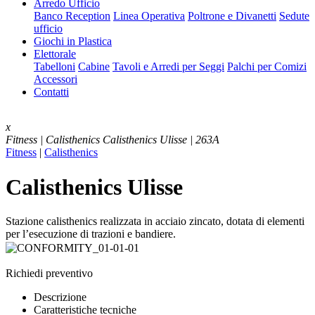
Arredo Ufficio
Banco Reception
Linea Operativa
Poltrone e Divanetti
Sedute
ufficio
Giochi in Plastica
Elettorale
Tabelloni
Cabine
Tavoli e Arredi per Seggi
Palchi per Comizi
Accessori
Contatti
x
Fitness | Calisthenics
Calisthenics Ulisse | 263A
Fitness
|
Calisthenics
Calisthenics Ulisse
Stazione calisthenics realizzata in acciaio zincato, dotata di elementi
per l’esecuzione di trazioni e bandiere.
Richiedi preventivo
Descrizione
Caratteristiche tecniche