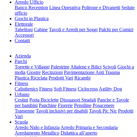
Arredo Ufficio
Banco Reception
Linea Operativa
Poltrone e Divanetti
Sedute
ufficio
Giochi in Plastica
Elettorale
Tabelloni
Cabine
Tavoli e Arredi per Seggi
Palchi per Comizi
Accessori
Contatti
Azienda
Parchi
Torrette e Villaggi
Palestrine
Altalene e Bilici
Scivoli
Giochi a
molla
Giostre
Recinzioni
Pavimentazione Anti Trauma
Plastica Riciclata
Prodotti Vari
Ricambi
Fitness
Calisthenics
Fitness
Soft Fitness
Ciclocross
Agility Dog
Urbano
Cestini
Porta Biciclette
Dissuasori Stradali
Panche e Tavole
per bambini
Panchine
Fiorerie
Pensiline
Posacenere
Transenne
Tavoli inclusivi per disabili
Tavoli Pic Nic
Prodotti
Vari
Scuola
Arredo Nido e Infanzia
Arredo Primaria e Secondaria
Arredamento Metallico
Didattica all’aperto