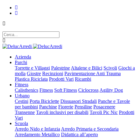
Azienda
Parchi
Torrette e Villaggi
Palestrine
Altalene e Bilici
Scivoli
Giochi a
molla
Giostre
Recinzioni
Pavimentazione Anti Trauma
Plastica Riciclata
Prodotti Vari
Ricambi
Fitness
Calisthenics
Fitness
Soft Fitness
Ciclocross
Agility Dog
Urbano
Cestini
Porta Biciclette
Dissuasori Stradali
Panche e Tavole
per bambini
Panchine
Fiorerie
Pensiline
Posacenere
Transenne
Tavoli inclusivi per disabili
Tavoli Pic Nic
Prodotti
Vari
Scuola
Arredo Nido e Infanzia
Arredo Primaria e Secondaria
Arredamento Metallico
Didattica all’aperto