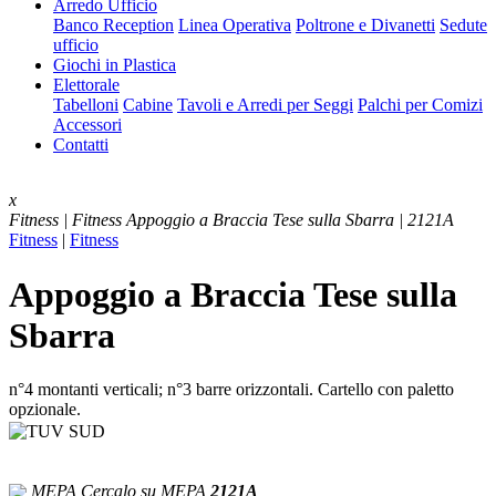
Arredo Ufficio
Banco Reception
Linea Operativa
Poltrone e Divanetti
Sedute
ufficio
Giochi in Plastica
Elettorale
Tabelloni
Cabine
Tavoli e Arredi per Seggi
Palchi per Comizi
Accessori
Contatti
x
Fitness | Fitness
Appoggio a Braccia Tese sulla Sbarra | 2121A
Fitness
|
Fitness
Appoggio a Braccia Tese sulla
Sbarra
n°4 montanti verticali; n°3 barre orizzontali. Cartello con paletto
opzionale.
MEPA
Cercalo su MEPA
2121A