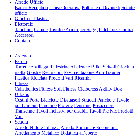
Arredo Ufficio
Banco Reception
Linea Operativa
Poltrone e Divanetti
Sedute
ufficio
Giochi in Plastica
Elettorale
Tabelloni
Cabine
Tavoli e Arredi per Seggi
Palchi per Comizi
Accessori
Contatti
Azienda
Parchi
Torrette e Villaggi
Palestrine
Altalene e Bilici
Scivoli
Giochi a
molla
Giostre
Recinzioni
Pavimentazione Anti Trauma
Plastica Riciclata
Prodotti Vari
Ricambi
Fitness
Calisthenics
Fitness
Soft Fitness
Ciclocross
Agility Dog
Urbano
Cestini
Porta Biciclette
Dissuasori Stradali
Panche e Tavole
per bambini
Panchine
Fiorerie
Pensiline
Posacenere
Transenne
Tavoli inclusivi per disabili
Tavoli Pic Nic
Prodotti
Vari
Scuola
Arredo Nido e Infanzia
Arredo Primaria e Secondaria
Arredamento Metallico
Didattica all’aperto