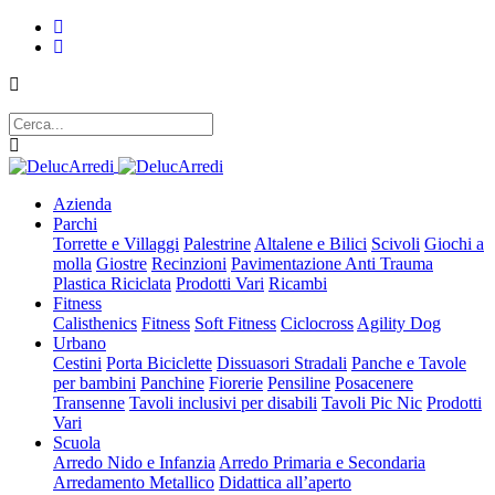
Azienda
Parchi
Torrette e Villaggi
Palestrine
Altalene e Bilici
Scivoli
Giochi a
molla
Giostre
Recinzioni
Pavimentazione Anti Trauma
Plastica Riciclata
Prodotti Vari
Ricambi
Fitness
Calisthenics
Fitness
Soft Fitness
Ciclocross
Agility Dog
Urbano
Cestini
Porta Biciclette
Dissuasori Stradali
Panche e Tavole
per bambini
Panchine
Fiorerie
Pensiline
Posacenere
Transenne
Tavoli inclusivi per disabili
Tavoli Pic Nic
Prodotti
Vari
Scuola
Arredo Nido e Infanzia
Arredo Primaria e Secondaria
Arredamento Metallico
Didattica all’aperto