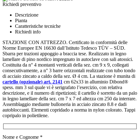
Richiedi preventivo
Descrizione
Pianta
Caratteristiche tecniche
Richiedi info
STAZIONE CON ATTREZZO. Certificato in conformità delle
Norme Europee EN 16630 dall’Istituto Tedesco TÜV – SÜD.
Sbarra per trazioni appoggio a braccia tese. Realizzato in legno
lamellare di pino nordico impregnato in autoclave con sali atossici.
Costituita da n° 4 montanti verticali della sez. cm 9 x 9, collegati
consecutivamente, a n° 3 barre orizzontali realizzate con tubo tondo
di acciaio zincato a caldo della sez. Ø 4 cm. La stazione è munita di
cartello (opzionale) art. 2141
cm 62x33 in alluminio Dibond®
spess. mm 3 sul quale vi è serigrafato l’esercizio, con relativa
descrizione, e il numero di ripetizioni; il cartello è sorretto da un palo
in legno lamellare della sez. cm 7 x 7 ed altezza cm 250 da interrare.
Assemblaggio mediante bulloneria in acciaio zincato 8.8 e dadi
autobloccanti. Elementi copridado a norma in nylon colorato. Tappi
copripalo in polietilene.
Nome e Cognome *