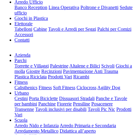
Arredo Ufficio
Banco Reception
Linea Operativa
Poltrone e Divanetti
Sedute
ufficio
Giochi in Plastica
Elettorale
Tabelloni
Cabine
Tavoli e Arredi per Seggi
Palchi per Comizi
Accessori
Contatti
Azienda
Parchi
Torrette e Villaggi
Palestrine
Altalene e Bilici
Scivoli
Giochi a
molla
Giostre
Recinzioni
Pavimentazione Anti Trauma
Plastica Riciclata
Prodotti Vari
Ricambi
Fitness
Calisthenics
Fitness
Soft Fitness
Ciclocross
Agility Dog
Urbano
Cestini
Porta Biciclette
Dissuasori Stradali
Panche e Tavole
per bambini
Panchine
Fiorerie
Pensiline
Posacenere
Transenne
Tavoli inclusivi per disabili
Tavoli Pic Nic
Prodotti
Vari
Scuola
Arredo Nido e Infanzia
Arredo Primaria e Secondaria
Arredamento Metallico
Didattica all’aperto