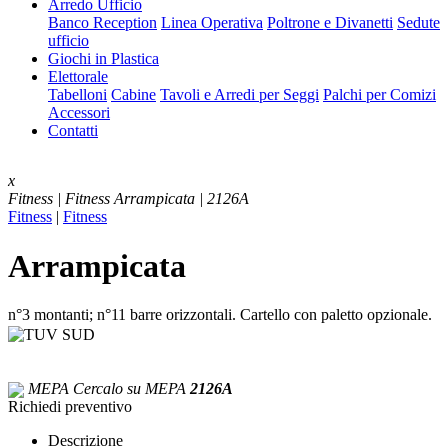
Arredo Ufficio
Banco Reception
Linea Operativa
Poltrone e Divanetti
Sedute
ufficio
Giochi in Plastica
Elettorale
Tabelloni
Cabine
Tavoli e Arredi per Seggi
Palchi per Comizi
Accessori
Contatti
x
Fitness | Fitness
Arrampicata | 2126A
Fitness
|
Fitness
Arrampicata
n°3 montanti; n°11 barre orizzontali. Cartello con paletto opzionale.
MEPA
Cercalo su MEPA
2126A
Richiedi preventivo
Descrizione