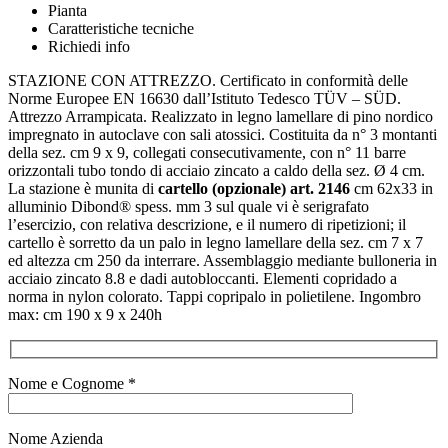
Pianta
Caratteristiche tecniche
Richiedi info
STAZIONE CON ATTREZZO. Certificato in conformità delle
Norme Europee EN 16630 dall’Istituto Tedesco TÜV – SÜD.
Attrezzo Arrampicata. Realizzato in legno lamellare di pino nordico
impregnato in autoclave con sali atossici. Costituita da n° 3 montanti
della sez. cm 9 x 9, collegati consecutivamente, con n° 11 barre
orizzontali tubo tondo di acciaio zincato a caldo della sez. Ø 4 cm.
La stazione è munita di
cartello (opzionale) art. 2146
cm 62x33 in
alluminio Dibond® spess. mm 3 sul quale vi è serigrafato
l’esercizio, con relativa descrizione, e il numero di ripetizioni; il
cartello è sorretto da un palo in legno lamellare della sez. cm 7 x 7
ed altezza cm 250 da interrare. Assemblaggio mediante bulloneria in
acciaio zincato 8.8 e dadi autobloccanti. Elementi copridado a
norma in nylon colorato. Tappi copripalo in polietilene. Ingombro
max: cm 190 x 9 x 240h
Nome e Cognome *
Nome Azienda