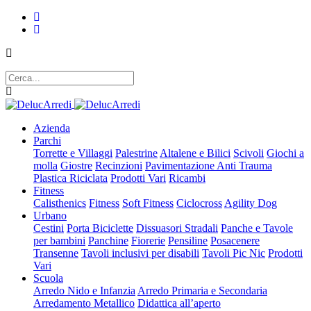
Azienda
Parchi
Torrette e Villaggi
Palestrine
Altalene e Bilici
Scivoli
Giochi a
molla
Giostre
Recinzioni
Pavimentazione Anti Trauma
Plastica Riciclata
Prodotti Vari
Ricambi
Fitness
Calisthenics
Fitness
Soft Fitness
Ciclocross
Agility Dog
Urbano
Cestini
Porta Biciclette
Dissuasori Stradali
Panche e Tavole
per bambini
Panchine
Fiorerie
Pensiline
Posacenere
Transenne
Tavoli inclusivi per disabili
Tavoli Pic Nic
Prodotti
Vari
Scuola
Arredo Nido e Infanzia
Arredo Primaria e Secondaria
Arredamento Metallico
Didattica all’aperto