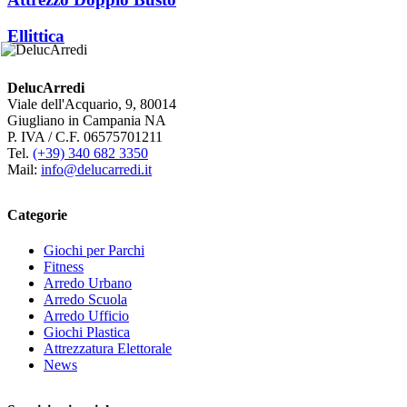
Ellittica
DelucArredi
Viale dell'Acquario, 9, 80014
Giugliano in Campania NA
P. IVA / C.F. 06575701211
Tel.
(+39) 340 682 3350
Mail:
info@delucarredi.it
Categorie
Giochi per Parchi
Fitness
Arredo Urbano
Arredo Scuola
Arredo Ufficio
Giochi Plastica
Attrezzatura Elettorale
News