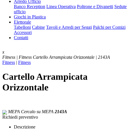
Arredo Ufficio
Banco Reception
Linea Operativa
Poltrone e Divanetti
Sedute
ufficio
Giochi in Plastica
Elettorale
Tabelloni
Cabine
Tavoli e Arredi per Seggi
Palchi per Comizi
Accessori
Contatti
x
Fitness | Fitness
Cartello Arrampicata Orizzontale | 2143A
Fitness
|
Fitness
Cartello Arrampicata
Orizzontale
MEPA
Cercalo su MEPA
2143A
Richiedi preventivo
Descrizione