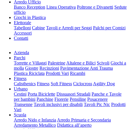
Arredo Ufficio
Banco Reception
Linea Operativa
Poltrone e Divanetti
Sedute
ufficio
Giochi in Plastica
Elettorale
Tabelloni
Cabine
Tavoli e Arredi per Seggi
Palchi per Comizi
Accessori
Contatti
Azienda
Parchi
Torrette e Villaggi
Palestrine
Altalene e Bilici
Scivoli
Giochi a
molla
Giostre
Recinzioni
Pavimentazione Anti Trauma
Plastica Riciclata
Prodotti Vari
Ricambi
Fitness
Calisthenics
Fitness
Soft Fitness
Ciclocross
Agility Dog
Urbano
Cestini
Porta Biciclette
Dissuasori Stradali
Panche e Tavole
per bambini
Panchine
Fiorerie
Pensiline
Posacenere
Transenne
Tavoli inclusivi per disabili
Tavoli Pic Nic
Prodotti
Vari
Scuola
Arredo Nido e Infanzia
Arredo Primaria e Secondaria
Arredamento Metallico
Didattica all’aperto