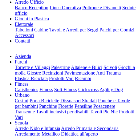
Arredo Ufficio
Banco Reception
Linea Operativa
Poltrone e Divanetti
Sedute
ufficio
Giochi in Plastica
Elettorale
Tabelloni
Cabine
Tavoli e Arredi per Seggi
Palchi per Comizi
Accessori
Contatti
Azienda
Parchi
Torrette e Villaggi
Palestrine
Altalene e Bilici
Scivoli
Giochi a
molla
Giostre
Recinzioni
Pavimentazione Anti Trauma
Plastica Riciclata
Prodotti Vari
Ricambi
Fitness
Calisthenics
Fitness
Soft Fitness
Ciclocross
Agility Dog
Urbano
Cestini
Porta Biciclette
Dissuasori Stradali
Panche e Tavole
per bambini
Panchine
Fiorerie
Pensiline
Posacenere
Transenne
Tavoli inclusivi per disabili
Tavoli Pic Nic
Prodotti
Vari
Scuola
Arredo Nido e Infanzia
Arredo Primaria e Secondaria
Arredamento Metallico
Didattica all’aperto