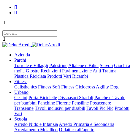
Azienda
Parchi
Torrette e Villaggi
Palestrine
Altalene e Bilici
Scivoli
Giochi a
molla
Giostre
Recinzioni
Pavimentazione Anti Trauma
Plastica Riciclata
Prodotti Vari
Ricambi
Fitness
Calisthenics
Fitness
Soft Fitness
Ciclocross
Agility Dog
Urbano
Cestini
Porta Biciclette
Dissuasori Stradali
Panche e Tavole
per bambini
Panchine
Fiorerie
Pensiline
Posacenere
Transenne
Tavoli inclusivi per disabili
Tavoli Pic Nic
Prodotti
Vari
Scuola
Arredo Nido e Infanzia
Arredo Primaria e Secondaria
Arredamento Metallico
Didattica all’aperto