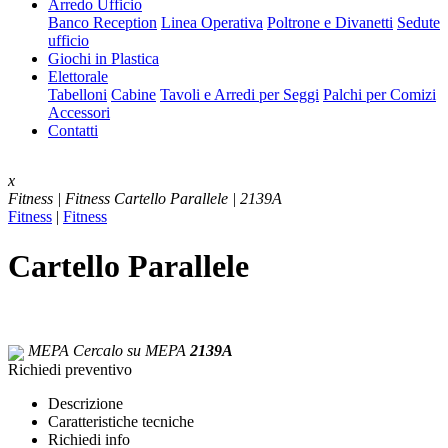
Arredo Ufficio
Banco Reception
Linea Operativa
Poltrone e Divanetti
Sedute
ufficio
Giochi in Plastica
Elettorale
Tabelloni
Cabine
Tavoli e Arredi per Seggi
Palchi per Comizi
Accessori
Contatti
x
Fitness | Fitness
Cartello Parallele | 2139A
Fitness
|
Fitness
Cartello Parallele
MEPA
Cercalo su MEPA
2139A
Richiedi preventivo
Descrizione
Caratteristiche tecniche
Richiedi info