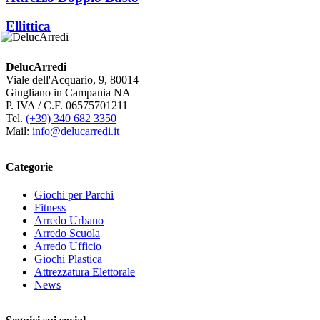
Ellittica
DelucArredi
Viale dell'Acquario, 9, 80014
Giugliano in Campania NA
P. IVA / C.F. 06575701211
Tel.
(+39) 340 682 3350
Mail:
info@delucarredi.it
Categorie
Giochi per Parchi
Fitness
Arredo Urbano
Arredo Scuola
Arredo Ufficio
Giochi Plastica
Attrezzatura Elettorale
News