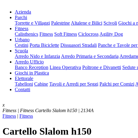
Azienda
Parchi
Torrette e Villaggi
Palestrine
Altalene e Bilici
Scivoli
Giochi a 
Fitness
Calisthenics
Fitness
Soft Fitness
Ciclocross
Agility Dog
Urbano
Cestini
Porta Biciclette
Dissuasori Stradali
Panche e Tavole per
Scuola
Arredo Nido e Infanzia
Arredo Primaria e Secondaria
Arredame
Arredo Ufficio
Banco Reception
Linea Operativa
Poltrone e Divanetti
Sedute u
Giochi in Plastica
Elettorale
Tabelloni
Cabine
Tavoli e Arredi per Seggi
Palchi per Comizi
A
Contatti
x
Fitness | Fitness
Cartello Slalom h150 | 2134A
Fitness
|
Fitness
Cartello Slalom h150