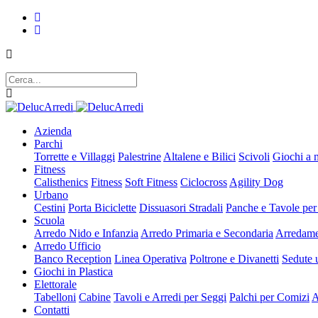
Azienda
Parchi
Torrette e Villaggi
Palestrine
Altalene e Bilici
Scivoli
Giochi a 
Fitness
Calisthenics
Fitness
Soft Fitness
Ciclocross
Agility Dog
Urbano
Cestini
Porta Biciclette
Dissuasori Stradali
Panche e Tavole per
Scuola
Arredo Nido e Infanzia
Arredo Primaria e Secondaria
Arredame
Arredo Ufficio
Banco Reception
Linea Operativa
Poltrone e Divanetti
Sedute u
Giochi in Plastica
Elettorale
Tabelloni
Cabine
Tavoli e Arredi per Seggi
Palchi per Comizi
A
Contatti