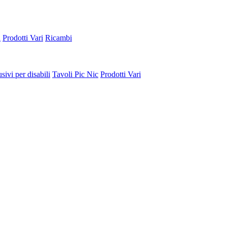
a
Prodotti Vari
Ricambi
sivi per disabili
Tavoli Pic Nic
Prodotti Vari