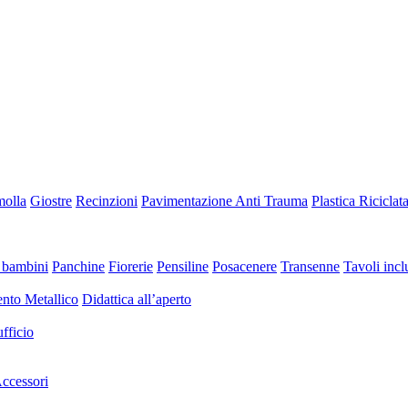
molla
Giostre
Recinzioni
Pavimentazione Anti Trauma
Plastica Riciclat
 bambini
Panchine
Fiorerie
Pensiline
Posacenere
Transenne
Tavoli inclu
nto Metallico
Didattica all’aperto
fficio
ccessori