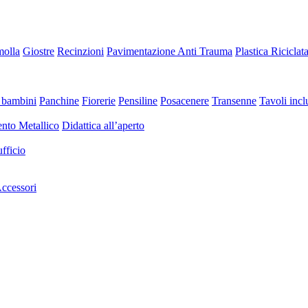
molla
Giostre
Recinzioni
Pavimentazione Anti Trauma
Plastica Riciclat
 bambini
Panchine
Fiorerie
Pensiline
Posacenere
Transenne
Tavoli inclu
nto Metallico
Didattica all’aperto
fficio
ccessori