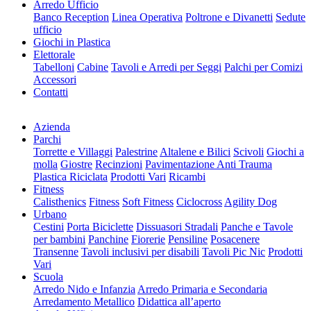
Arredo Ufficio
Banco Reception
Linea Operativa
Poltrone e Divanetti
Sedute
ufficio
Giochi in Plastica
Elettorale
Tabelloni
Cabine
Tavoli e Arredi per Seggi
Palchi per Comizi
Accessori
Contatti
Azienda
Parchi
Torrette e Villaggi
Palestrine
Altalene e Bilici
Scivoli
Giochi a
molla
Giostre
Recinzioni
Pavimentazione Anti Trauma
Plastica Riciclata
Prodotti Vari
Ricambi
Fitness
Calisthenics
Fitness
Soft Fitness
Ciclocross
Agility Dog
Urbano
Cestini
Porta Biciclette
Dissuasori Stradali
Panche e Tavole
per bambini
Panchine
Fiorerie
Pensiline
Posacenere
Transenne
Tavoli inclusivi per disabili
Tavoli Pic Nic
Prodotti
Vari
Scuola
Arredo Nido e Infanzia
Arredo Primaria e Secondaria
Arredamento Metallico
Didattica all’aperto