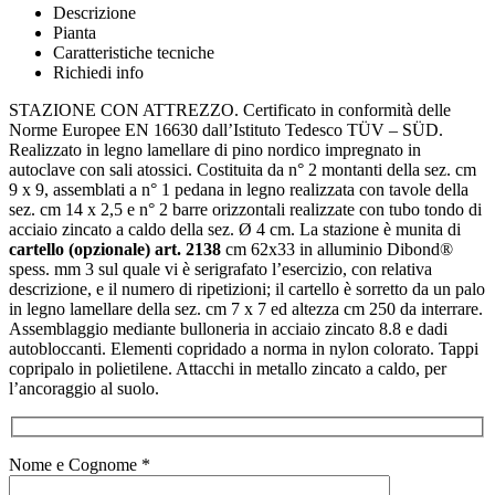
Descrizione
Pianta
Caratteristiche tecniche
Richiedi info
STAZIONE CON ATTREZZO. Certificato in conformità delle
Norme Europee EN 16630 dall’Istituto Tedesco TÜV – SÜD.
Realizzato in legno lamellare di pino nordico impregnato in
autoclave con sali atossici. Costituita da n° 2 montanti della sez. cm
9 x 9, assemblati a n° 1 pedana in legno realizzata con tavole della
sez. cm 14 x 2,5 e n° 2 barre orizzontali realizzate con tubo tondo di
acciaio zincato a caldo della sez. Ø 4 cm. La stazione è munita di
cartello (opzionale) art. 2138
cm 62x33 in alluminio Dibond®
spess. mm 3 sul quale vi è serigrafato l’esercizio, con relativa
descrizione, e il numero di ripetizioni; il cartello è sorretto da un palo
in legno lamellare della sez. cm 7 x 7 ed altezza cm 250 da interrare.
Assemblaggio mediante bulloneria in acciaio zincato 8.8 e dadi
autobloccanti. Elementi copridado a norma in nylon colorato. Tappi
copripalo in polietilene. Attacchi in metallo zincato a caldo, per
l’ancoraggio al suolo.
Nome e Cognome *