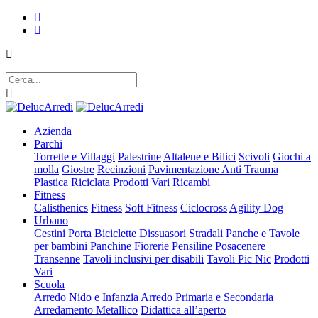
Azienda
Parchi
Torrette e Villaggi
Palestrine
Altalene e Bilici
Scivoli
Giochi a
molla
Giostre
Recinzioni
Pavimentazione Anti Trauma
Plastica Riciclata
Prodotti Vari
Ricambi
Fitness
Calisthenics
Fitness
Soft Fitness
Ciclocross
Agility Dog
Urbano
Cestini
Porta Biciclette
Dissuasori Stradali
Panche e Tavole
per bambini
Panchine
Fiorerie
Pensiline
Posacenere
Transenne
Tavoli inclusivi per disabili
Tavoli Pic Nic
Prodotti
Vari
Scuola
Arredo Nido e Infanzia
Arredo Primaria e Secondaria
Arredamento Metallico
Didattica all’aperto