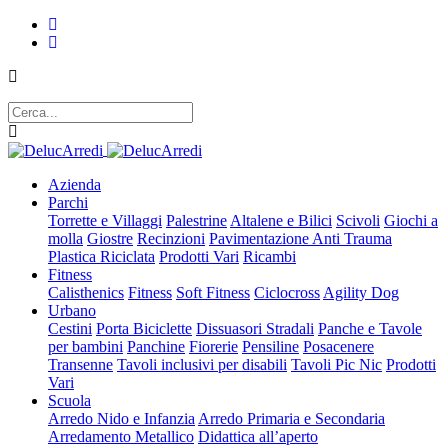
Azienda
Parchi
Torrette e Villaggi
Palestrine
Altalene e Bilici
Scivoli
Giochi a
molla
Giostre
Recinzioni
Pavimentazione Anti Trauma
Plastica Riciclata
Prodotti Vari
Ricambi
Fitness
Calisthenics
Fitness
Soft Fitness
Ciclocross
Agility Dog
Urbano
Cestini
Porta Biciclette
Dissuasori Stradali
Panche e Tavole
per bambini
Panchine
Fiorerie
Pensiline
Posacenere
Transenne
Tavoli inclusivi per disabili
Tavoli Pic Nic
Prodotti
Vari
Scuola
Arredo Nido e Infanzia
Arredo Primaria e Secondaria
Arredamento Metallico
Didattica all’aperto