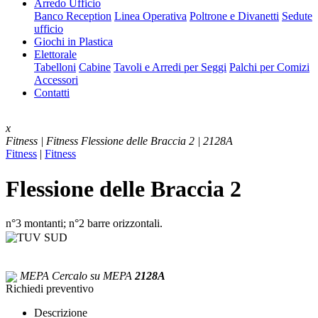
Arredo Ufficio
Banco Reception
Linea Operativa
Poltrone e Divanetti
Sedute
ufficio
Giochi in Plastica
Elettorale
Tabelloni
Cabine
Tavoli e Arredi per Seggi
Palchi per Comizi
Accessori
Contatti
x
Fitness | Fitness
Flessione delle Braccia 2 | 2128A
Fitness
|
Fitness
Flessione delle Braccia 2
n°3 montanti; n°2 barre orizzontali.
MEPA
Cercalo su MEPA
2128A
Richiedi preventivo
Descrizione