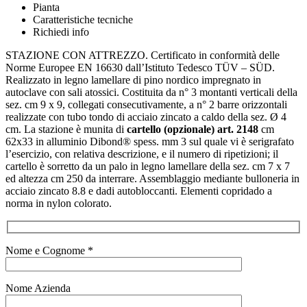
Pianta
Caratteristiche tecniche
Richiedi info
STAZIONE CON ATTREZZO. Certificato in conformità delle
Norme Europee EN 16630 dall’Istituto Tedesco TÜV – SÜD.
Realizzato in legno lamellare di pino nordico impregnato in
autoclave con sali atossici. Costituita da n° 3 montanti verticali della
sez. cm 9 x 9, collegati consecutivamente, a n° 2 barre orizzontali
realizzate con tubo tondo di acciaio zincato a caldo della sez. Ø 4
cm. La stazione è munita di
cartello (opzionale) art. 2148
cm
62x33 in alluminio Dibond® spess. mm 3 sul quale vi è serigrafato
l’esercizio, con relativa descrizione, e il numero di ripetizioni; il
cartello è sorretto da un palo in legno lamellare della sez. cm 7 x 7
ed altezza cm 250 da interrare. Assemblaggio mediante bulloneria in
acciaio zincato 8.8 e dadi autobloccanti. Elementi copridado a
norma in nylon colorato.
Nome e Cognome *
Nome Azienda