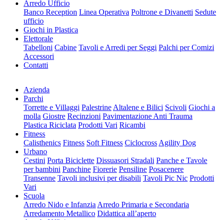
Arredo Ufficio
Banco Reception
Linea Operativa
Poltrone e Divanetti
Sedute
ufficio
Giochi in Plastica
Elettorale
Tabelloni
Cabine
Tavoli e Arredi per Seggi
Palchi per Comizi
Accessori
Contatti
Azienda
Parchi
Torrette e Villaggi
Palestrine
Altalene e Bilici
Scivoli
Giochi a
molla
Giostre
Recinzioni
Pavimentazione Anti Trauma
Plastica Riciclata
Prodotti Vari
Ricambi
Fitness
Calisthenics
Fitness
Soft Fitness
Ciclocross
Agility Dog
Urbano
Cestini
Porta Biciclette
Dissuasori Stradali
Panche e Tavole
per bambini
Panchine
Fiorerie
Pensiline
Posacenere
Transenne
Tavoli inclusivi per disabili
Tavoli Pic Nic
Prodotti
Vari
Scuola
Arredo Nido e Infanzia
Arredo Primaria e Secondaria
Arredamento Metallico
Didattica all’aperto