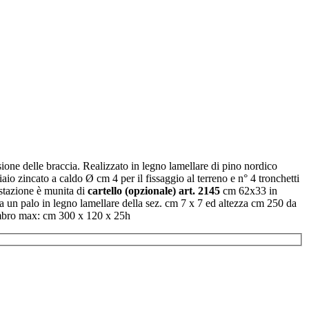
delle braccia. Realizzato in legno lamellare di pino nordico
iaio zincato a caldo Ø cm 4 per il fissaggio al terreno e n° 4 tronchetti
stazione è munita di
cartello (opzionale) art. 2145
cm 62x33 in
 da un palo in legno lamellare della sez. cm 7 x 7 ed altezza cm 250 da
gombro max: cm 300 x 120 x 25h