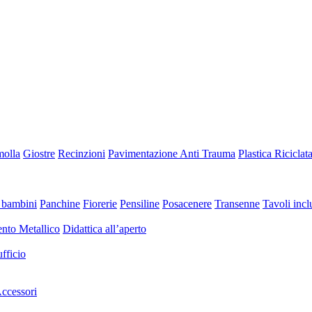
molla
Giostre
Recinzioni
Pavimentazione Anti Trauma
Plastica Riciclat
 bambini
Panchine
Fiorerie
Pensiline
Posacenere
Transenne
Tavoli inclu
nto Metallico
Didattica all’aperto
fficio
ccessori