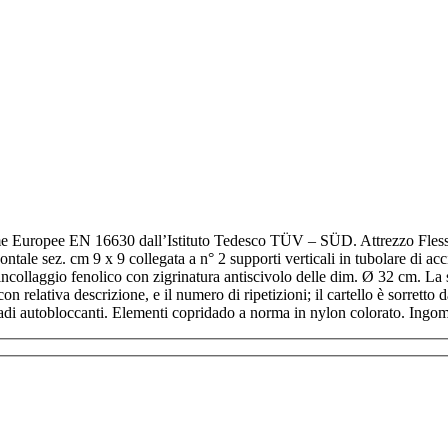
opee EN 16630 dall’Istituto Tedesco TÜV – SÜD. Attrezzo Flessione 
ontale sez. cm 9 x 9 collegata a n° 2 supporti verticali in tubolare di acc
 incollaggio fenolico con zigrinatura antiscivolo delle dim. Ø 32 cm. La 
n relativa descrizione, e il numero di ripetizioni; il cartello è sorretto
 dadi autobloccanti. Elementi copridado a norma in nylon colorato. In