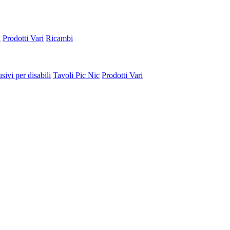
a
Prodotti Vari
Ricambi
sivi per disabili
Tavoli Pic Nic
Prodotti Vari