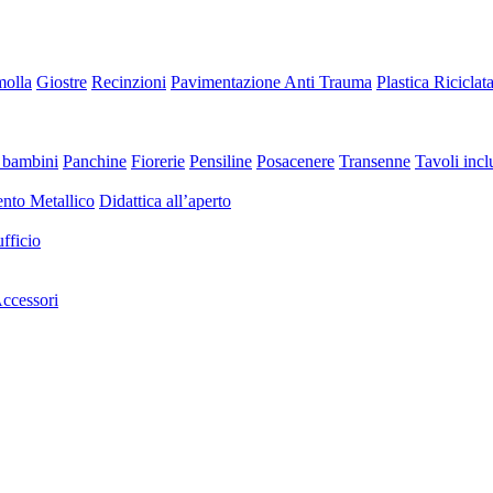
molla
Giostre
Recinzioni
Pavimentazione Anti Trauma
Plastica Riciclat
 bambini
Panchine
Fiorerie
Pensiline
Posacenere
Transenne
Tavoli inclu
nto Metallico
Didattica all’aperto
fficio
ccessori