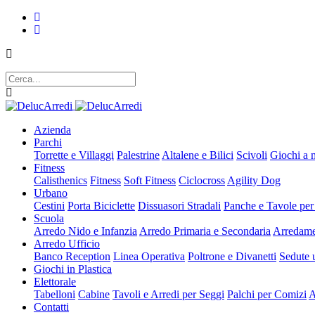
Azienda
Parchi
Torrette e Villaggi
Palestrine
Altalene e Bilici
Scivoli
Giochi a 
Fitness
Calisthenics
Fitness
Soft Fitness
Ciclocross
Agility Dog
Urbano
Cestini
Porta Biciclette
Dissuasori Stradali
Panche e Tavole per
Scuola
Arredo Nido e Infanzia
Arredo Primaria e Secondaria
Arredame
Arredo Ufficio
Banco Reception
Linea Operativa
Poltrone e Divanetti
Sedute u
Giochi in Plastica
Elettorale
Tabelloni
Cabine
Tavoli e Arredi per Seggi
Palchi per Comizi
A
Contatti