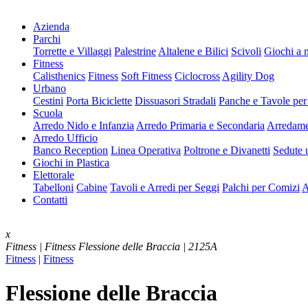
Azienda
Parchi
Torrette e Villaggi
Palestrine
Altalene e Bilici
Scivoli
Giochi a 
Fitness
Calisthenics
Fitness
Soft Fitness
Ciclocross
Agility Dog
Urbano
Cestini
Porta Biciclette
Dissuasori Stradali
Panche e Tavole per
Scuola
Arredo Nido e Infanzia
Arredo Primaria e Secondaria
Arredame
Arredo Ufficio
Banco Reception
Linea Operativa
Poltrone e Divanetti
Sedute u
Giochi in Plastica
Elettorale
Tabelloni
Cabine
Tavoli e Arredi per Seggi
Palchi per Comizi
A
Contatti
x
Fitness | Fitness
Flessione delle Braccia | 2125A
Fitness
|
Fitness
Flessione delle Braccia