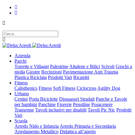
Azienda
Parchi
Torrette e Villaggi
Palestrine
Altalene e Bilici
Scivoli
Giochi a
molla
Giostre
Recinzioni
Pavimentazione Anti Trauma
Plastica Riciclata
Prodotti Vari
Ricambi
Fitness
Calisthenics
Fitness
Soft Fitness
Ciclocross
Agility Dog
Urbano
Cestini
Porta Biciclette
Dissuasori Stradali
Panche e Tavole
per bambini
Panchine
Fiorerie
Pensiline
Posacenere
Transenne
Tavoli inclusivi per disabili
Tavoli Pic Nic
Prodotti
Vari
Scuola
Arredo Nido e Infanzia
Arredo Primaria e Secondaria
Arredamento Metallico
Didattica all’aperto