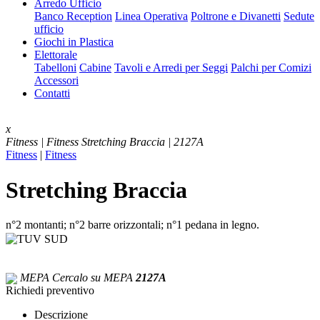
Arredo Ufficio
Banco Reception
Linea Operativa
Poltrone e Divanetti
Sedute
ufficio
Giochi in Plastica
Elettorale
Tabelloni
Cabine
Tavoli e Arredi per Seggi
Palchi per Comizi
Accessori
Contatti
x
Fitness | Fitness
Stretching Braccia | 2127A
Fitness
|
Fitness
Stretching Braccia
n°2 montanti; n°2 barre orizzontali; n°1 pedana in legno.
MEPA
Cercalo su MEPA
2127A
Richiedi preventivo
Descrizione