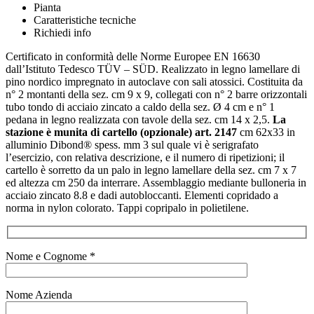
Pianta
Caratteristiche tecniche
Richiedi info
Certificato in conformità delle Norme Europee EN 16630
dall’Istituto Tedesco TÜV – SÜD. Realizzato in legno lamellare di
pino nordico impregnato in autoclave con sali atossici. Costituita da
n° 2 montanti della sez. cm 9 x 9, collegati con n° 2 barre orizzontali
tubo tondo di acciaio zincato a caldo della sez. Ø 4 cm e n° 1
pedana in legno realizzata con tavole della sez. cm 14 x 2,5.
La
stazione è munita di cartello (opzionale) art. 2147
cm 62x33 in
alluminio Dibond® spess. mm 3 sul quale vi è serigrafato
l’esercizio, con relativa descrizione, e il numero di ripetizioni; il
cartello è sorretto da un palo in legno lamellare della sez. cm 7 x 7
ed altezza cm 250 da interrare. Assemblaggio mediante bulloneria in
acciaio zincato 8.8 e dadi autobloccanti. Elementi copridado a
norma in nylon colorato. Tappi copripalo in polietilene.
Nome e Cognome *
Nome Azienda