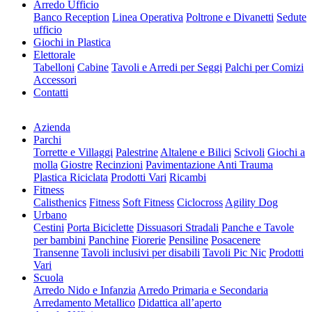
Arredo Ufficio
Banco Reception
Linea Operativa
Poltrone e Divanetti
Sedute
ufficio
Giochi in Plastica
Elettorale
Tabelloni
Cabine
Tavoli e Arredi per Seggi
Palchi per Comizi
Accessori
Contatti
Azienda
Parchi
Torrette e Villaggi
Palestrine
Altalene e Bilici
Scivoli
Giochi a
molla
Giostre
Recinzioni
Pavimentazione Anti Trauma
Plastica Riciclata
Prodotti Vari
Ricambi
Fitness
Calisthenics
Fitness
Soft Fitness
Ciclocross
Agility Dog
Urbano
Cestini
Porta Biciclette
Dissuasori Stradali
Panche e Tavole
per bambini
Panchine
Fiorerie
Pensiline
Posacenere
Transenne
Tavoli inclusivi per disabili
Tavoli Pic Nic
Prodotti
Vari
Scuola
Arredo Nido e Infanzia
Arredo Primaria e Secondaria
Arredamento Metallico
Didattica all’aperto