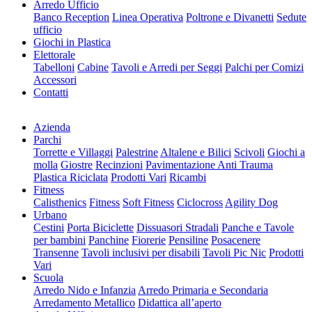
Arredo Ufficio
Banco Reception
Linea Operativa
Poltrone e Divanetti
Sedute
ufficio
Giochi in Plastica
Elettorale
Tabelloni
Cabine
Tavoli e Arredi per Seggi
Palchi per Comizi
Accessori
Contatti
Azienda
Parchi
Torrette e Villaggi
Palestrine
Altalene e Bilici
Scivoli
Giochi a
molla
Giostre
Recinzioni
Pavimentazione Anti Trauma
Plastica Riciclata
Prodotti Vari
Ricambi
Fitness
Calisthenics
Fitness
Soft Fitness
Ciclocross
Agility Dog
Urbano
Cestini
Porta Biciclette
Dissuasori Stradali
Panche e Tavole
per bambini
Panchine
Fiorerie
Pensiline
Posacenere
Transenne
Tavoli inclusivi per disabili
Tavoli Pic Nic
Prodotti
Vari
Scuola
Arredo Nido e Infanzia
Arredo Primaria e Secondaria
Arredamento Metallico
Didattica all’aperto