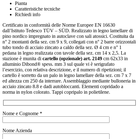
Pianta
Caratteristiche tecniche
Richiedi info
Certificato in conformità delle Norme Europee EN 16630
dall’Istituto Tedesco TÜV – SÜD. Realizzato in legno lamellare di
pino nordico impregnato in autoclave con sali atossici. Costituita da
n° 2 montanti della sez. cm 9 x 9, collegati con n° 2 barre orizzontali
tubo tondo di acciaio zincato a caldo della sez. Ø 4 cm e n° 1
pedana in legno realizzata con tavole della sez. cm 14 x 2,5. La
stazione è munita di
cartello (opzionale) art. 2149
cm 62x33 in
alluminio Dibond® spess. mm 3 sul quale vi è serigrafato
l’esercizio, con relativa descrizione, e il numero di ripetizioni; il
cartello è sorretto da un palo in legno lamellare della sez. cm 7 x 7
ed altezza cm 250 da interrare. Assemblaggio mediante bulloneria in
acciaio zincato 8.8 e dadi autobloccanti. Elementi copridado a
norma in nylon colorato. Tappi copripalo in polietilene.
Nome e Cognome *
Nome Azienda