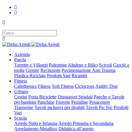
Azienda
Parchi
Torrette e Villaggi
Palestrine
Altalene e Bilici
Scivoli
Giochi a
molla
Giostre
Recinzioni
Pavimentazione Anti Trauma
Plastica Riciclata
Prodotti Vari
Ricambi
Fitness
Calisthenics
Fitness
Soft Fitness
Ciclocross
Agility Dog
Urbano
Cestini
Porta Biciclette
Dissuasori Stradali
Panche e Tavole
per bambini
Panchine
Fiorerie
Pensiline
Posacenere
Transenne
Tavoli inclusivi per disabili
Tavoli Pic Nic
Prodotti
Vari
Scuola
Arredo Nido e Infanzia
Arredo Primaria e Secondaria
Arredamento Metallico
Didattica all’aperto