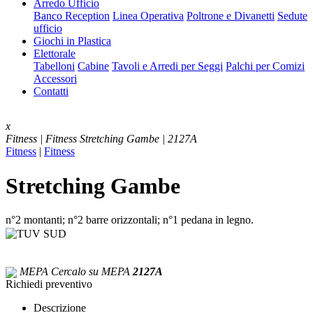
Arredo Ufficio
Banco Reception
Linea Operativa
Poltrone e Divanetti
Sedute
ufficio
Giochi in Plastica
Elettorale
Tabelloni
Cabine
Tavoli e Arredi per Seggi
Palchi per Comizi
Accessori
Contatti
x
Fitness | Fitness
Stretching Gambe | 2127A
Fitness
|
Fitness
Stretching Gambe
n°2 montanti; n°2 barre orizzontali; n°1 pedana in legno.
MEPA
Cercalo su MEPA
2127A
Richiedi preventivo
Descrizione