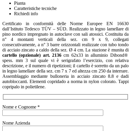
Pianta
Caratteristiche tecniche
Richiedi info
Certificato in conformità delle Norme Europee EN 16630
dall’Istituto Tedesco TÜV – SÜD. Realizzato in legno lamellare di
pino nordico impregnato in autoclave con sali atossici. Costituita da
n° 4 montanti verticali della sez. cm 9 x 9, collegati
consecutivamente, a n° 3 barre orizzontali realizzate con tubo tondo
di acciaio zincato a caldo della sez. Ø 4 cm. La stazione è munita di
cartello (opzionale) art. 2136
cm 62x33 in alluminio Dibond®
spess. mm 3 sul quale vi è serigrafato l’esercizio, con relativa
descrizione, e il numero di ripetizioni; il cartello è sorretto da un palo
in legno lamellare della sez. cm 7 x 7 ed altezza cm 250 da interrare.
Assemblaggio mediante bulloneria in acciaio zincato 8.8 e dadi
autobloccanti. Elementi copridado a norma in nylon colorato. Tappi
copripalo in polietilene.
Nome e Cognome *
Nome Azienda