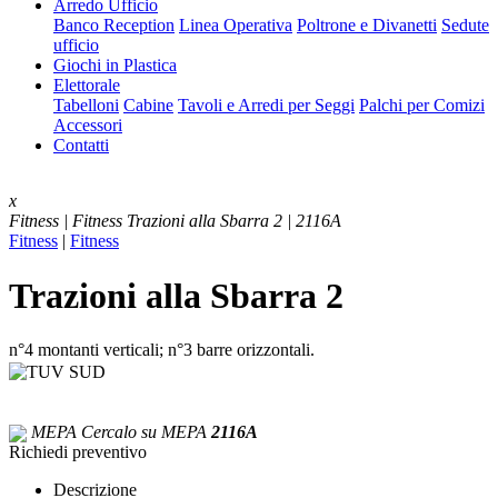
Arredo Ufficio
Banco Reception
Linea Operativa
Poltrone e Divanetti
Sedute
ufficio
Giochi in Plastica
Elettorale
Tabelloni
Cabine
Tavoli e Arredi per Seggi
Palchi per Comizi
Accessori
Contatti
x
Fitness | Fitness
Trazioni alla Sbarra 2 | 2116A
Fitness
|
Fitness
Trazioni alla Sbarra 2
n°4 montanti verticali; n°3 barre orizzontali.
MEPA
Cercalo su MEPA
2116A
Richiedi preventivo
Descrizione