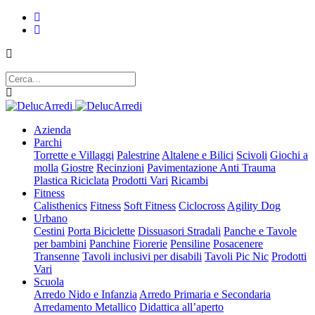
Azienda
Parchi
Torrette e Villaggi
Palestrine
Altalene e Bilici
Scivoli
Giochi a
molla
Giostre
Recinzioni
Pavimentazione Anti Trauma
Plastica Riciclata
Prodotti Vari
Ricambi
Fitness
Calisthenics
Fitness
Soft Fitness
Ciclocross
Agility Dog
Urbano
Cestini
Porta Biciclette
Dissuasori Stradali
Panche e Tavole
per bambini
Panchine
Fiorerie
Pensiline
Posacenere
Transenne
Tavoli inclusivi per disabili
Tavoli Pic Nic
Prodotti
Vari
Scuola
Arredo Nido e Infanzia
Arredo Primaria e Secondaria
Arredamento Metallico
Didattica all’aperto