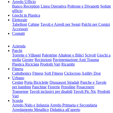
Arredo Ufficio
Banco Reception
Linea Operativa
Poltrone e Divanetti
Sedute
ufficio
Giochi in Plastica
Elettorale
Tabelloni
Cabine
Tavoli e Arredi per Seggi
Palchi per Comizi
Accessori
Contatti
Azienda
Parchi
Torrette e Villaggi
Palestrine
Altalene e Bilici
Scivoli
Giochi a
molla
Giostre
Recinzioni
Pavimentazione Anti Trauma
Plastica Riciclata
Prodotti Vari
Ricambi
Fitness
Calisthenics
Fitness
Soft Fitness
Ciclocross
Agility Dog
Urbano
Cestini
Porta Biciclette
Dissuasori Stradali
Panche e Tavole
per bambini
Panchine
Fiorerie
Pensiline
Posacenere
Transenne
Tavoli inclusivi per disabili
Tavoli Pic Nic
Prodotti
Vari
Scuola
Arredo Nido e Infanzia
Arredo Primaria e Secondaria
Arredamento Metallico
Didattica all’aperto