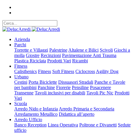
Azienda
Parchi
Torrette e Villaggi
Palestrine
Altalene e Bilici
Scivoli
Giochi a
molla
Giostre
Recinzioni
Pavimentazione Anti Trauma
Plastica Riciclata
Prodotti Vari
Ricambi
Fitness
Calisthenics
Fitness
Soft Fitness
Ciclocross
Agility Dog
Urbano
Cestini
Porta Biciclette
Dissuasori Stradali
Panche e Tavole
per bambini
Panchine
Fiorerie
Pensiline
Posacenere
Transenne
Tavoli inclusivi per disabili
Tavoli Pic Nic
Prodotti
Vari
Scuola
Arredo Nido e Infanzia
Arredo Primaria e Secondaria
Arredamento Metallico
Didattica all’aperto
Arredo Ufficio
Banco Reception
Linea Operativa
Poltrone e Divanetti
Sedute
ufficio