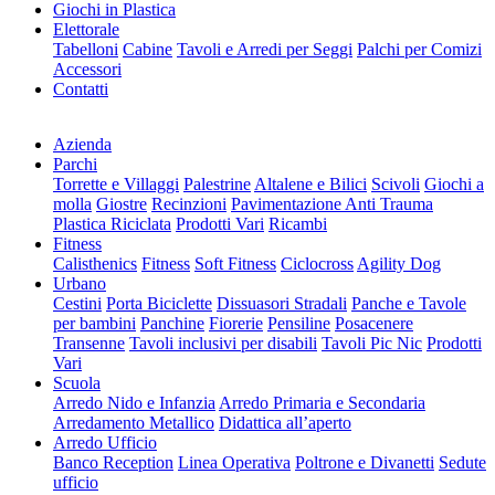
Giochi in Plastica
Elettorale
Tabelloni
Cabine
Tavoli e Arredi per Seggi
Palchi per Comizi
Accessori
Contatti
Azienda
Parchi
Torrette e Villaggi
Palestrine
Altalene e Bilici
Scivoli
Giochi a
molla
Giostre
Recinzioni
Pavimentazione Anti Trauma
Plastica Riciclata
Prodotti Vari
Ricambi
Fitness
Calisthenics
Fitness
Soft Fitness
Ciclocross
Agility Dog
Urbano
Cestini
Porta Biciclette
Dissuasori Stradali
Panche e Tavole
per bambini
Panchine
Fiorerie
Pensiline
Posacenere
Transenne
Tavoli inclusivi per disabili
Tavoli Pic Nic
Prodotti
Vari
Scuola
Arredo Nido e Infanzia
Arredo Primaria e Secondaria
Arredamento Metallico
Didattica all’aperto
Arredo Ufficio
Banco Reception
Linea Operativa
Poltrone e Divanetti
Sedute
ufficio