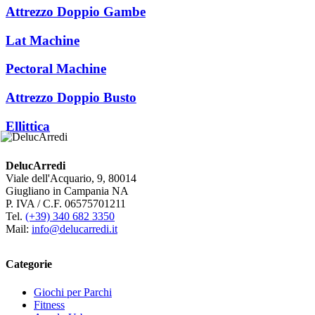
Attrezzo Doppio Gambe
Lat Machine
Pectoral Machine
Attrezzo Doppio Busto
Ellittica
DelucArredi
Viale dell'Acquario, 9, 80014
Giugliano in Campania NA
P. IVA / C.F. 06575701211
Tel.
(+39) 340 682 3350
Mail:
info@delucarredi.it
Categorie
Giochi per Parchi
Fitness