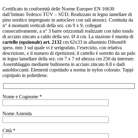
Certificato in conformità delle Norme Europee EN 16630
dall’Istituto Tedesco TÜV – SÜD. Realizzato in legno lamellare di
pino nordico impregnato in autoclave con sali atossici. Costituita da
n° 4 montanti verticali della sez. cm 9 x 9, collegati
consecutivamente, a n° 3 barre orizzontali realizzate con tubo tondo
di acciaio zincato a caldo della sez. Ø 4 cm. La stazione è munita di
cartello (opzionale) art. 2132
cm 62x33 in alluminio Dibond®
spess. mm 3 sul quale vi è serigrafato, l’esercizio, con relativa
descrizione, e il numero di ripetizioni; il cartello è sorretto da un palo
in legno lamellare della sez. cm 7 x 7 ed altezza cm 250 da interrare.
Assemblaggio mediante bulloneria in acciaio zincato 8.8 e dadi
autobloccanti. Elementi copridado a norma in nylon colorato. Tappi
copripalo in polietilene.
Nome e Cognome *
Nome Azienda
Città *