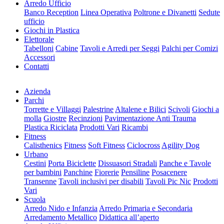
Arredo Ufficio
Banco Reception
Linea Operativa
Poltrone e Divanetti
Sedute
ufficio
Giochi in Plastica
Elettorale
Tabelloni
Cabine
Tavoli e Arredi per Seggi
Palchi per Comizi
Accessori
Contatti
Azienda
Parchi
Torrette e Villaggi
Palestrine
Altalene e Bilici
Scivoli
Giochi a
molla
Giostre
Recinzioni
Pavimentazione Anti Trauma
Plastica Riciclata
Prodotti Vari
Ricambi
Fitness
Calisthenics
Fitness
Soft Fitness
Ciclocross
Agility Dog
Urbano
Cestini
Porta Biciclette
Dissuasori Stradali
Panche e Tavole
per bambini
Panchine
Fiorerie
Pensiline
Posacenere
Transenne
Tavoli inclusivi per disabili
Tavoli Pic Nic
Prodotti
Vari
Scuola
Arredo Nido e Infanzia
Arredo Primaria e Secondaria
Arredamento Metallico
Didattica all’aperto