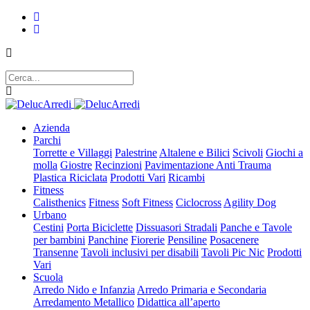
Azienda
Parchi
Torrette e Villaggi
Palestrine
Altalene e Bilici
Scivoli
Giochi a
molla
Giostre
Recinzioni
Pavimentazione Anti Trauma
Plastica Riciclata
Prodotti Vari
Ricambi
Fitness
Calisthenics
Fitness
Soft Fitness
Ciclocross
Agility Dog
Urbano
Cestini
Porta Biciclette
Dissuasori Stradali
Panche e Tavole
per bambini
Panchine
Fiorerie
Pensiline
Posacenere
Transenne
Tavoli inclusivi per disabili
Tavoli Pic Nic
Prodotti
Vari
Scuola
Arredo Nido e Infanzia
Arredo Primaria e Secondaria
Arredamento Metallico
Didattica all’aperto