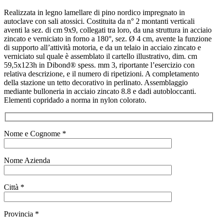
Realizzata in legno lamellare di pino nordico impregnato in
autoclave con sali atossici. Costituita da n° 2 montanti verticali
aventi la sez. di cm 9x9, collegati tra loro, da una struttura in acciaio
zincato e verniciato in forno a 180°, sez. Ø 4 cm, avente la funzione
di supporto all’attività motoria, e da un telaio in acciaio zincato e
verniciato sul quale è assemblato il cartello illustrativo, dim. cm
59,5x123h in Dibond® spess. mm 3, riportante l’esercizio con
relativa descrizione, e il numero di ripetizioni. A completamento
della stazione un tetto decorativo in perlinato. Assemblaggio
mediante bulloneria in acciaio zincato 8.8 e dadi autobloccanti.
Elementi copridado a norma in nylon colorato.
Nome e Cognome *
Nome Azienda
Città *
Provincia *