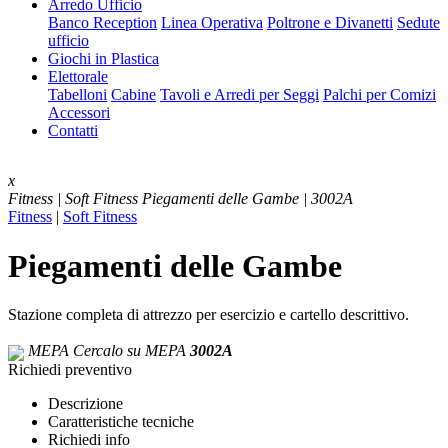
Arredo Ufficio
Banco Reception
Linea Operativa
Poltrone e Divanetti
Sedute
ufficio
Giochi in Plastica
Elettorale
Tabelloni
Cabine
Tavoli e Arredi per Seggi
Palchi per Comizi
Accessori
Contatti
x
Fitness | Soft Fitness
Piegamenti delle Gambe | 3002A
Fitness
|
Soft Fitness
Piegamenti delle Gambe
Stazione completa di attrezzo per esercizio e cartello descrittivo.
MEPA
Cercalo su MEPA
3002A
Richiedi preventivo
Descrizione
Caratteristiche tecniche
Richiedi info