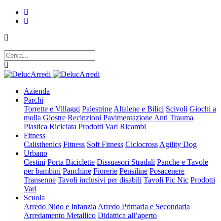
Azienda
Parchi
Torrette e Villaggi
Palestrine
Altalene e Bilici
Scivoli
Giochi a
molla
Giostre
Recinzioni
Pavimentazione Anti Trauma
Plastica Riciclata
Prodotti Vari
Ricambi
Fitness
Calisthenics
Fitness
Soft Fitness
Ciclocross
Agility Dog
Urbano
Cestini
Porta Biciclette
Dissuasori Stradali
Panche e Tavole
per bambini
Panchine
Fiorerie
Pensiline
Posacenere
Transenne
Tavoli inclusivi per disabili
Tavoli Pic Nic
Prodotti
Vari
Scuola
Arredo Nido e Infanzia
Arredo Primaria e Secondaria
Arredamento Metallico
Didattica all’aperto