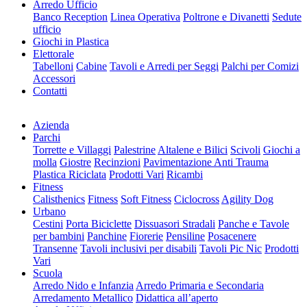
Arredo Ufficio
Banco Reception
Linea Operativa
Poltrone e Divanetti
Sedute
ufficio
Giochi in Plastica
Elettorale
Tabelloni
Cabine
Tavoli e Arredi per Seggi
Palchi per Comizi
Accessori
Contatti
Azienda
Parchi
Torrette e Villaggi
Palestrine
Altalene e Bilici
Scivoli
Giochi a
molla
Giostre
Recinzioni
Pavimentazione Anti Trauma
Plastica Riciclata
Prodotti Vari
Ricambi
Fitness
Calisthenics
Fitness
Soft Fitness
Ciclocross
Agility Dog
Urbano
Cestini
Porta Biciclette
Dissuasori Stradali
Panche e Tavole
per bambini
Panchine
Fiorerie
Pensiline
Posacenere
Transenne
Tavoli inclusivi per disabili
Tavoli Pic Nic
Prodotti
Vari
Scuola
Arredo Nido e Infanzia
Arredo Primaria e Secondaria
Arredamento Metallico
Didattica all’aperto