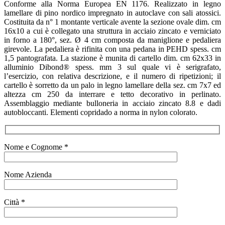
Conforme alla Norma Europea EN 1176. Realizzato in legno
lamellare di pino nordico impregnato in autoclave con sali atossici.
Costituita da n° 1 montante verticale avente la sezione ovale dim. cm
16x10 a cui è collegato una struttura in acciaio zincato e verniciato
in forno a 180°, sez. Ø 4 cm composta da maniglione e pedaliera
girevole. La pedaliera è rifinita con una pedana in PEHD spess. cm
1,5 pantografata. La stazione è munita di cartello dim. cm 62x33 in
alluminio Dibond® spess. mm 3 sul quale vi è serigrafato,
l’esercizio, con relativa descrizione, e il numero di ripetizioni; il
cartello è sorretto da un palo in legno lamellare della sez. cm 7x7 ed
altezza cm 250 da interrare e tetto decorativo in perlinato.
Assemblaggio mediante bulloneria in acciaio zincato 8.8 e dadi
autobloccanti. Elementi copridado a norma in nylon colorato.
Nome e Cognome *
Nome Azienda
Città *