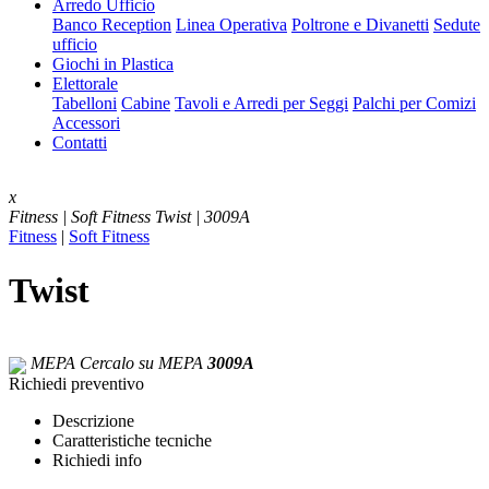
Arredo Ufficio
Banco Reception
Linea Operativa
Poltrone e Divanetti
Sedute
ufficio
Giochi in Plastica
Elettorale
Tabelloni
Cabine
Tavoli e Arredi per Seggi
Palchi per Comizi
Accessori
Contatti
x
Fitness | Soft Fitness
Twist | 3009A
Fitness
|
Soft Fitness
Twist
MEPA
Cercalo su MEPA
3009A
Richiedi preventivo
Descrizione
Caratteristiche tecniche
Richiedi info