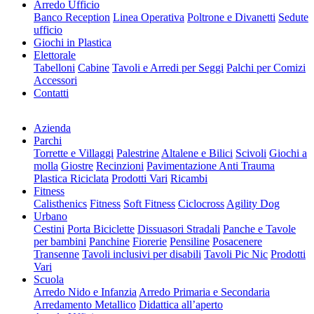
Arredo Ufficio
Banco Reception
Linea Operativa
Poltrone e Divanetti
Sedute
ufficio
Giochi in Plastica
Elettorale
Tabelloni
Cabine
Tavoli e Arredi per Seggi
Palchi per Comizi
Accessori
Contatti
Azienda
Parchi
Torrette e Villaggi
Palestrine
Altalene e Bilici
Scivoli
Giochi a
molla
Giostre
Recinzioni
Pavimentazione Anti Trauma
Plastica Riciclata
Prodotti Vari
Ricambi
Fitness
Calisthenics
Fitness
Soft Fitness
Ciclocross
Agility Dog
Urbano
Cestini
Porta Biciclette
Dissuasori Stradali
Panche e Tavole
per bambini
Panchine
Fiorerie
Pensiline
Posacenere
Transenne
Tavoli inclusivi per disabili
Tavoli Pic Nic
Prodotti
Vari
Scuola
Arredo Nido e Infanzia
Arredo Primaria e Secondaria
Arredamento Metallico
Didattica all’aperto