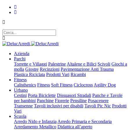
Azienda
Parchi
Torrette e Villaggi
Palestrine
Altalene e Bilici
Scivoli
Giochi a
molla
Giostre
Recinzioni
Pavimentazione Anti Trauma
Plastica Riciclata
Prodotti Vari
Ricambi
Fitness
Calisthenics
Fitness
Soft Fitness
Ciclocross
Agility Dog
Urbano
Cestini
Porta Biciclette
Dissuasori Stradali
Panche e Tavole
per bambini
Panchine
Fiorerie
Pensiline
Posacenere
Transenne
Tavoli inclusivi per disabili
Tavoli Pic Nic
Prodotti
Vari
Scuola
Arredo Nido e Infanzia
Arredo Primaria e Secondaria
Arredamento Metallico
Didattica all’aperto