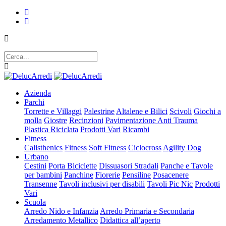
Azienda
Parchi
Torrette e Villaggi
Palestrine
Altalene e Bilici
Scivoli
Giochi a
molla
Giostre
Recinzioni
Pavimentazione Anti Trauma
Plastica Riciclata
Prodotti Vari
Ricambi
Fitness
Calisthenics
Fitness
Soft Fitness
Ciclocross
Agility Dog
Urbano
Cestini
Porta Biciclette
Dissuasori Stradali
Panche e Tavole
per bambini
Panchine
Fiorerie
Pensiline
Posacenere
Transenne
Tavoli inclusivi per disabili
Tavoli Pic Nic
Prodotti
Vari
Scuola
Arredo Nido e Infanzia
Arredo Primaria e Secondaria
Arredamento Metallico
Didattica all’aperto