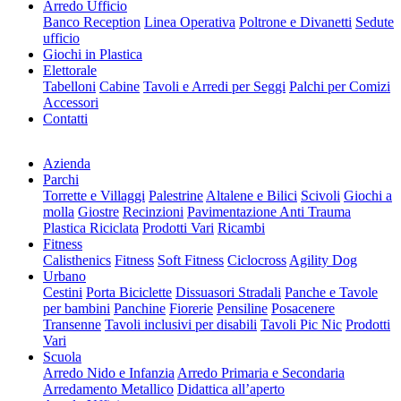
Arredo Ufficio
Banco Reception
Linea Operativa
Poltrone e Divanetti
Sedute
ufficio
Giochi in Plastica
Elettorale
Tabelloni
Cabine
Tavoli e Arredi per Seggi
Palchi per Comizi
Accessori
Contatti
Azienda
Parchi
Torrette e Villaggi
Palestrine
Altalene e Bilici
Scivoli
Giochi a
molla
Giostre
Recinzioni
Pavimentazione Anti Trauma
Plastica Riciclata
Prodotti Vari
Ricambi
Fitness
Calisthenics
Fitness
Soft Fitness
Ciclocross
Agility Dog
Urbano
Cestini
Porta Biciclette
Dissuasori Stradali
Panche e Tavole
per bambini
Panchine
Fiorerie
Pensiline
Posacenere
Transenne
Tavoli inclusivi per disabili
Tavoli Pic Nic
Prodotti
Vari
Scuola
Arredo Nido e Infanzia
Arredo Primaria e Secondaria
Arredamento Metallico
Didattica all’aperto