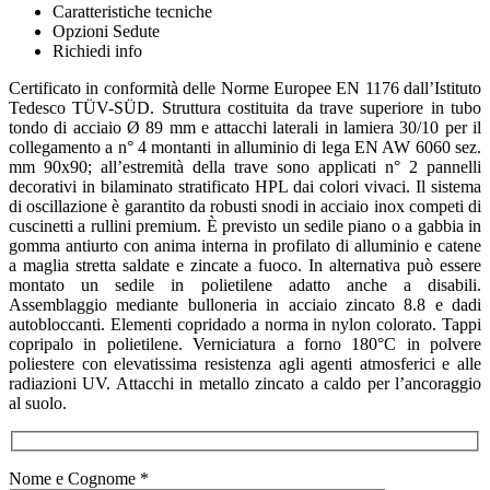
Caratteristiche tecniche
Opzioni Sedute
Richiedi info
Certificato in conformità delle Norme Europee EN 1176 dall’Istituto
Tedesco TÜV-SÜD. Struttura costituita da trave superiore in tubo
tondo di acciaio Ø 89 mm e attacchi laterali in lamiera 30/10 per il
collegamento a n° 4 montanti in alluminio di lega EN AW 6060 sez.
mm 90x90; all’estremità della trave sono applicati n° 2 pannelli
decorativi in bilaminato stratificato HPL dai colori vivaci. Il sistema
di oscillazione è garantito da robusti snodi in acciaio inox competi di
cuscinetti a rullini premium. È previsto un sedile piano o a gabbia in
gomma antiurto con anima interna in profilato di alluminio e catene
a maglia stretta saldate e zincate a fuoco. In alternativa può essere
montato un sedile in polietilene adatto anche a disabili.
Assemblaggio mediante bulloneria in acciaio zincato 8.8 e dadi
autobloccanti. Elementi copridado a norma in nylon colorato. Tappi
copripalo in polietilene. Verniciatura a forno 180°C in polvere
poliestere con elevatissima resistenza agli agenti atmosferici e alle
radiazioni UV. Attacchi in metallo zincato a caldo per l’ancoraggio
al suolo.
Nome e Cognome *