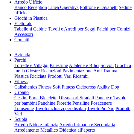
Arredo Ufficio
Banco Reception
Linea Operativa
Poltrone e Divanetti
Sedute
ufficio
Giochi in Plastica
Elettorale
Tabelloni
Cabine
Tavoli e Arredi per Seggi
Palchi per Comizi
Accessori
Contatti
Azienda
Parchi
Torrette e Villaggi
Palestrine
Altalene e Bilici
Scivoli
Giochi a
molla
Giostre
Recinzioni
Pavimentazione Anti Trauma
Plastica Riciclata
Prodotti Vari
Ricambi
Fitness
Calisthenics
Fitness
Soft Fitness
Ciclocross
Agility Dog
Urbano
Cestini
Porta Biciclette
Dissuasori Stradali
Panche e Tavole
per bambini
Panchine
Fiorerie
Pensiline
Posacenere
Transenne
Tavoli inclusivi per disabili
Tavoli Pic Nic
Prodotti
Vari
Scuola
Arredo Nido e Infanzia
Arredo Primaria e Secondaria
Arredamento Metallico
Didattica all’aperto