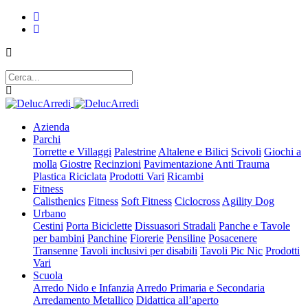
Azienda
Parchi
Torrette e Villaggi
Palestrine
Altalene e Bilici
Scivoli
Giochi a
molla
Giostre
Recinzioni
Pavimentazione Anti Trauma
Plastica Riciclata
Prodotti Vari
Ricambi
Fitness
Calisthenics
Fitness
Soft Fitness
Ciclocross
Agility Dog
Urbano
Cestini
Porta Biciclette
Dissuasori Stradali
Panche e Tavole
per bambini
Panchine
Fiorerie
Pensiline
Posacenere
Transenne
Tavoli inclusivi per disabili
Tavoli Pic Nic
Prodotti
Vari
Scuola
Arredo Nido e Infanzia
Arredo Primaria e Secondaria
Arredamento Metallico
Didattica all’aperto