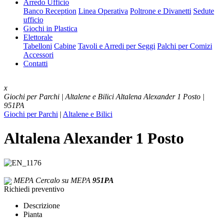
Arredo Ufficio
Banco Reception
Linea Operativa
Poltrone e Divanetti
Sedute
ufficio
Giochi in Plastica
Elettorale
Tabelloni
Cabine
Tavoli e Arredi per Seggi
Palchi per Comizi
Accessori
Contatti
x
Giochi per Parchi | Altalene e Bilici
Altalena Alexander 1 Posto |
951PA
Giochi per Parchi
|
Altalene e Bilici
Altalena Alexander 1 Posto
MEPA
Cercalo su MEPA
951PA
Richiedi preventivo
Descrizione
Pianta