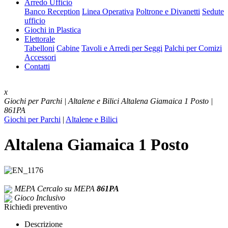
Arredo Ufficio
Banco Reception
Linea Operativa
Poltrone e Divanetti
Sedute
ufficio
Giochi in Plastica
Elettorale
Tabelloni
Cabine
Tavoli e Arredi per Seggi
Palchi per Comizi
Accessori
Contatti
x
Giochi per Parchi | Altalene e Bilici
Altalena Giamaica 1 Posto |
861PA
Giochi per Parchi
|
Altalene e Bilici
Altalena Giamaica 1 Posto
MEPA
Cercalo su MEPA
861PA
Gioco Inclusivo
Richiedi preventivo
Descrizione