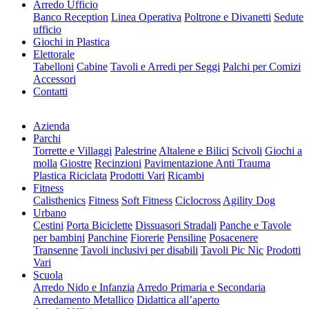
Arredo Ufficio
Banco Reception
Linea Operativa
Poltrone e Divanetti
Sedute
ufficio
Giochi in Plastica
Elettorale
Tabelloni
Cabine
Tavoli e Arredi per Seggi
Palchi per Comizi
Accessori
Contatti
Azienda
Parchi
Torrette e Villaggi
Palestrine
Altalene e Bilici
Scivoli
Giochi a
molla
Giostre
Recinzioni
Pavimentazione Anti Trauma
Plastica Riciclata
Prodotti Vari
Ricambi
Fitness
Calisthenics
Fitness
Soft Fitness
Ciclocross
Agility Dog
Urbano
Cestini
Porta Biciclette
Dissuasori Stradali
Panche e Tavole
per bambini
Panchine
Fiorerie
Pensiline
Posacenere
Transenne
Tavoli inclusivi per disabili
Tavoli Pic Nic
Prodotti
Vari
Scuola
Arredo Nido e Infanzia
Arredo Primaria e Secondaria
Arredamento Metallico
Didattica all’aperto