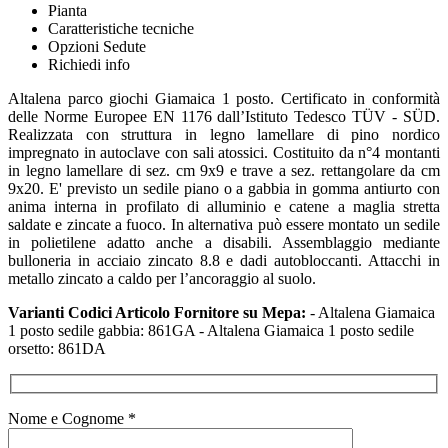
Pianta
Caratteristiche tecniche
Opzioni Sedute
Richiedi info
Altalena parco giochi Giamaica 1 posto. Certificato in conformità
delle Norme Europee EN 1176 dall’Istituto Tedesco TÜV - SÜD.
Realizzata con struttura in legno lamellare di pino nordico
impregnato in autoclave con sali atossici. Costituito da n°4 montanti
in legno lamellare di sez. cm 9x9 e trave a sez. rettangolare da cm
9x20. E' previsto un sedile piano o a gabbia in gomma antiurto con
anima interna in profilato di alluminio e catene a maglia stretta
saldate e zincate a fuoco. In alternativa può essere montato un sedile
in polietilene adatto anche a disabili. Assemblaggio mediante
bulloneria in acciaio zincato 8.8 e dadi autobloccanti. Attacchi in
metallo zincato a caldo per l’ancoraggio al suolo.
Varianti Codici Articolo Fornitore su Mepa:
- Altalena Giamaica
1 posto sedile gabbia: 861GA - Altalena Giamaica 1 posto sedile
orsetto: 861DA
Nome e Cognome *