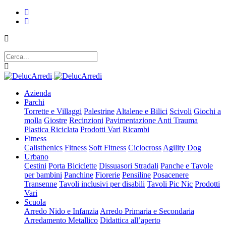
Azienda
Parchi
Torrette e Villaggi
Palestrine
Altalene e Bilici
Scivoli
Giochi a
molla
Giostre
Recinzioni
Pavimentazione Anti Trauma
Plastica Riciclata
Prodotti Vari
Ricambi
Fitness
Calisthenics
Fitness
Soft Fitness
Ciclocross
Agility Dog
Urbano
Cestini
Porta Biciclette
Dissuasori Stradali
Panche e Tavole
per bambini
Panchine
Fiorerie
Pensiline
Posacenere
Transenne
Tavoli inclusivi per disabili
Tavoli Pic Nic
Prodotti
Vari
Scuola
Arredo Nido e Infanzia
Arredo Primaria e Secondaria
Arredamento Metallico
Didattica all’aperto