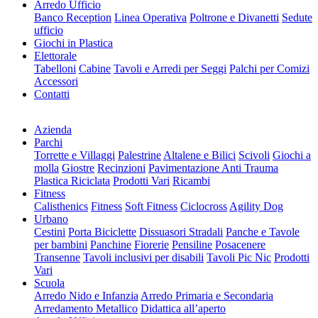
Arredo Ufficio
Banco Reception
Linea Operativa
Poltrone e Divanetti
Sedute
ufficio
Giochi in Plastica
Elettorale
Tabelloni
Cabine
Tavoli e Arredi per Seggi
Palchi per Comizi
Accessori
Contatti
Azienda
Parchi
Torrette e Villaggi
Palestrine
Altalene e Bilici
Scivoli
Giochi a
molla
Giostre
Recinzioni
Pavimentazione Anti Trauma
Plastica Riciclata
Prodotti Vari
Ricambi
Fitness
Calisthenics
Fitness
Soft Fitness
Ciclocross
Agility Dog
Urbano
Cestini
Porta Biciclette
Dissuasori Stradali
Panche e Tavole
per bambini
Panchine
Fiorerie
Pensiline
Posacenere
Transenne
Tavoli inclusivi per disabili
Tavoli Pic Nic
Prodotti
Vari
Scuola
Arredo Nido e Infanzia
Arredo Primaria e Secondaria
Arredamento Metallico
Didattica all’aperto