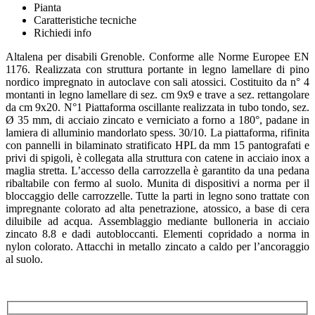
Pianta
Caratteristiche tecniche
Richiedi info
Altalena per disabili Grenoble. Conforme alle Norme Europee EN
1176. Realizzata con struttura portante in legno lamellare di pino
nordico impregnato in autoclave con sali atossici. Costituito da n° 4
montanti in legno lamellare di sez. cm 9x9 e trave a sez. rettangolare
da cm 9x20. N°1 Piattaforma oscillante realizzata in tubo tondo, sez.
Ø 35 mm, di acciaio zincato e verniciato a forno a 180°, padane in
lamiera di alluminio mandorlato spess. 30/10. La piattaforma, rifinita
con pannelli in bilaminato stratificato HPL da mm 15 pantografati e
privi di spigoli, è collegata alla struttura con catene in acciaio inox a
maglia stretta. L’accesso della carrozzella è garantito da una pedana
ribaltabile con fermo al suolo. Munita di dispositivi a norma per il
bloccaggio delle carrozzelle. Tutte la parti in legno sono trattate con
impregnante colorato ad alta penetrazione, atossico, a base di cera
diluibile ad acqua. Assemblaggio mediante bulloneria in acciaio
zincato 8.8 e dadi autobloccanti. Elementi copridado a norma in
nylon colorato. Attacchi in metallo zincato a caldo per l’ancoraggio
al suolo.