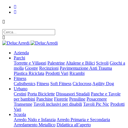
Azienda
Parchi
Torrette e Villaggi
Palestrine
Altalene e Bilici
Scivoli
Giochi a
molla
Giostre
Recinzioni
Pavimentazione Anti Trauma
Plastica Riciclata
Prodotti Vari
Ricambi
Fitness
Calisthenics
Fitness
Soft Fitness
Ciclocross
Agility Dog
Urbano
Cestini
Porta Biciclette
Dissuasori Stradali
Panche e Tavole
per bambini
Panchine
Fiorerie
Pensiline
Posacenere
Transenne
Tavoli inclusivi per disabili
Tavoli Pic Nic
Prodotti
Vari
Scuola
Arredo Nido e Infanzia
Arredo Primaria e Secondaria
Arredamento Metallico
Didattica all’aperto