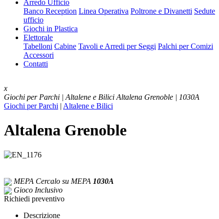
Arredo Ufficio
Banco Reception
Linea Operativa
Poltrone e Divanetti
Sedute
ufficio
Giochi in Plastica
Elettorale
Tabelloni
Cabine
Tavoli e Arredi per Seggi
Palchi per Comizi
Accessori
Contatti
x
Giochi per Parchi | Altalene e Bilici
Altalena Grenoble | 1030A
Giochi per Parchi
|
Altalene e Bilici
Altalena Grenoble
MEPA
Cercalo su MEPA
1030A
Gioco Inclusivo
Richiedi preventivo
Descrizione