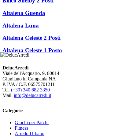
Bilico Shelby 2 Posti
Altalena Guenda
Altalena Luna
Altalena Celeste 2 Posti
Altalena Celeste 1 Posto
DelucArredi
Viale dell'Acquario, 9, 80014
Giugliano in Campania NA
P. IVA / C.F. 06575701211
Tel.
(+39) 340 682 3350
Mail:
info@delucarredi.it
Categorie
Giochi per Parchi
Fitness
Arredo Urbano