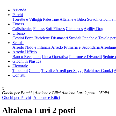
Azienda
Parchi
Torrette e Villaggi
Palestrine
Altalene e Bilici
Scivoli
Giochi a 
Fitness
Calisthenics
Fitness
Soft Fitness
Ciclocross
Agility Dog
Urbano
Cestini
Porta Biciclette
Dissuasori Stradali
Panche e Tavole per
Scuola
Arredo Nido e Infanzia
Arredo Primaria e Secondaria
Arredame
Arredo Ufficio
Banco Reception
Linea Operativa
Poltrone e Divanetti
Sedute u
Giochi in Plastica
Elettorale
Tabelloni
Cabine
Tavoli e Arredi per Seggi
Palchi per Comizi
A
Contatti
x
Giochi per Parchi | Altalene e Bilici
Altalena Luri 2 posti | 950PA
Giochi per Parchi
|
Altalene e Bilici
Altalena Luri 2 posti