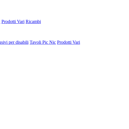
a
Prodotti Vari
Ricambi
sivi per disabili
Tavoli Pic Nic
Prodotti Vari