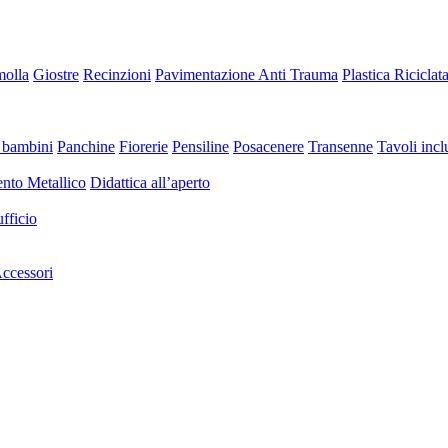
molla
Giostre
Recinzioni
Pavimentazione Anti Trauma
Plastica Riciclat
 bambini
Panchine
Fiorerie
Pensiline
Posacenere
Transenne
Tavoli inclu
nto Metallico
Didattica all’aperto
fficio
ccessori