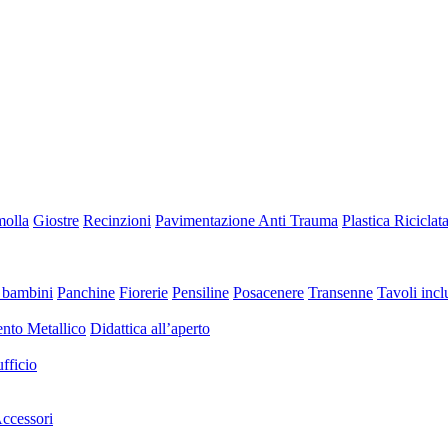
molla
Giostre
Recinzioni
Pavimentazione Anti Trauma
Plastica Riciclat
 bambini
Panchine
Fiorerie
Pensiline
Posacenere
Transenne
Tavoli inclu
nto Metallico
Didattica all’aperto
fficio
ccessori