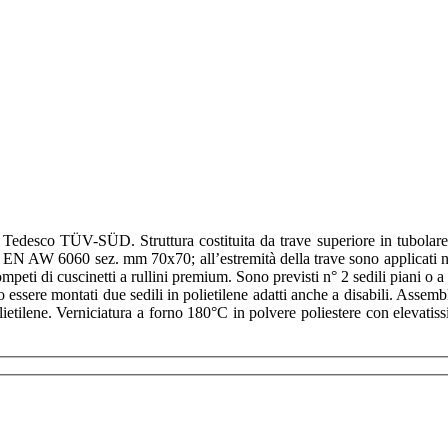
Tedesco TÜV-SÜD. Struttura costituita da trave superiore in tubolare d
 EN AW 6060 sez. mm 70x70; all’estremità della trave sono applicati n° 
competi di cuscinetti a rullini premium. Sono previsti n° 2 sedili piani o
no essere montati due sedili in polietilene adatti anche a disabili. Assem
tilene. Verniciatura a forno 180°C in polvere poliestere con elevatissi