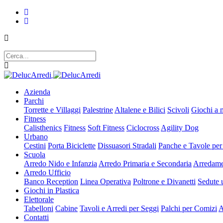
Azienda
Parchi
Torrette e Villaggi
Palestrine
Altalene e Bilici
Scivoli
Giochi a 
Fitness
Calisthenics
Fitness
Soft Fitness
Ciclocross
Agility Dog
Urbano
Cestini
Porta Biciclette
Dissuasori Stradali
Panche e Tavole per
Scuola
Arredo Nido e Infanzia
Arredo Primaria e Secondaria
Arredame
Arredo Ufficio
Banco Reception
Linea Operativa
Poltrone e Divanetti
Sedute u
Giochi in Plastica
Elettorale
Tabelloni
Cabine
Tavoli e Arredi per Seggi
Palchi per Comizi
A
Contatti