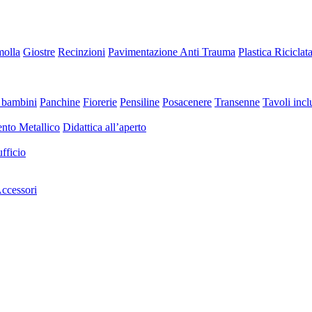
molla
Giostre
Recinzioni
Pavimentazione Anti Trauma
Plastica Riciclat
 bambini
Panchine
Fiorerie
Pensiline
Posacenere
Transenne
Tavoli inclu
nto Metallico
Didattica all’aperto
fficio
ccessori