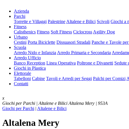
Azienda
Parchi
Torrette e Villaggi
Palestrine
Altalene e Bilici
Scivoli
Giochi a 
Fitness
Calisthenics
Fitness
Soft Fitness
Ciclocross
Agility Dog
Urbano
Cestini
Porta Biciclette
Dissuasori Stradali
Panche e Tavole per
Scuola
Arredo Nido e Infanzia
Arredo Primaria e Secondaria
Arredame
Arredo Ufficio
Banco Reception
Linea Operativa
Poltrone e Divanetti
Sedute u
Giochi in Plastica
Elettorale
Tabelloni
Cabine
Tavoli e Arredi per Seggi
Palchi per Comizi
A
Contatti
x
Giochi per Parchi | Altalene e Bilici
Altalena Mery | 953A
Giochi per Parchi
|
Altalene e Bilici
Altalena Mery