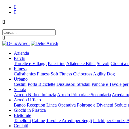
Azienda
Parchi
Torrette e Villaggi
Palestrine
Altalene e Bilici
Scivoli
Giochi a 
Fitness
Calisthenics
Fitness
Soft Fitness
Ciclocross
Agility Dog
Urbano
Cestini
Porta Biciclette
Dissuasori Stradali
Panche e Tavole per
Scuola
Arredo Nido e Infanzia
Arredo Primaria e Secondaria
Arredame
Arredo Ufficio
Banco Reception
Linea Operativa
Poltrone e Divanetti
Sedute u
Giochi in Plastica
Elettorale
Tabelloni
Cabine
Tavoli e Arredi per Seggi
Palchi per Comizi
A
Contatti