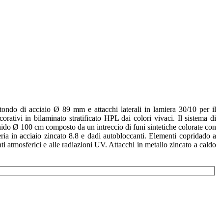
ondo di acciaio Ø 89 mm e attacchi laterali in lamiera 30/10 per il
tivi in bilaminato stratificato HPL dai colori vivaci. Il sistema di
a nido Ø 100 cm composto da un intreccio di funi sintetiche colorate con
ria in acciaio zincato 8.8 e dadi autobloccanti. Elementi copridado a
ti atmosferici e alle radiazioni UV. Attacchi in metallo zincato a caldo