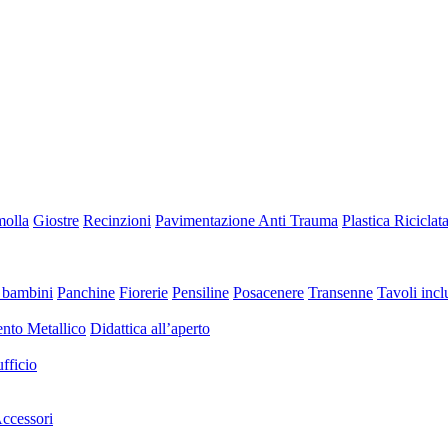
molla
Giostre
Recinzioni
Pavimentazione Anti Trauma
Plastica Riciclat
 bambini
Panchine
Fiorerie
Pensiline
Posacenere
Transenne
Tavoli inclu
nto Metallico
Didattica all’aperto
fficio
ccessori