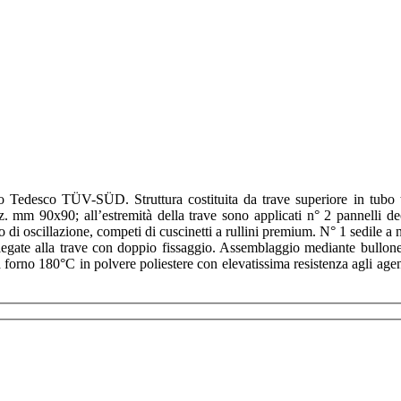
o Tedesco TÜV-SÜD. Struttura costituita da trave superiore in tubo t
m 90x90; all’estremità della trave sono applicati n° 2 pannelli decora
so di oscillazione, competi di cuscinetti a rullini premium. N° 1 sedile 
ollegate alla trave con doppio fissaggio. Assemblaggio mediante bullone
 forno 180°C in polvere poliestere con elevatissima resistenza agli agen