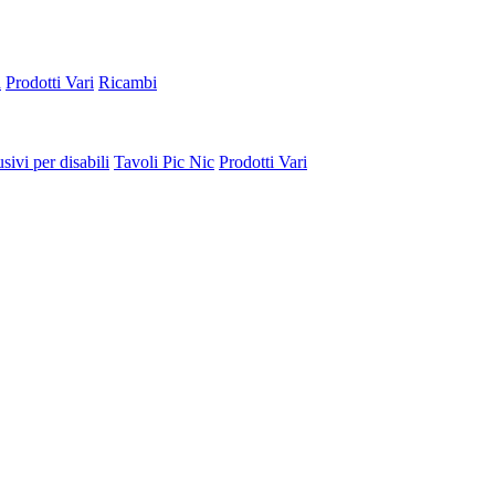
a
Prodotti Vari
Ricambi
sivi per disabili
Tavoli Pic Nic
Prodotti Vari