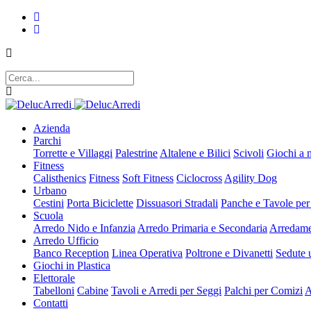
Azienda
Parchi
Torrette e Villaggi
Palestrine
Altalene e Bilici
Scivoli
Giochi a 
Fitness
Calisthenics
Fitness
Soft Fitness
Ciclocross
Agility Dog
Urbano
Cestini
Porta Biciclette
Dissuasori Stradali
Panche e Tavole per
Scuola
Arredo Nido e Infanzia
Arredo Primaria e Secondaria
Arredame
Arredo Ufficio
Banco Reception
Linea Operativa
Poltrone e Divanetti
Sedute u
Giochi in Plastica
Elettorale
Tabelloni
Cabine
Tavoli e Arredi per Seggi
Palchi per Comizi
A
Contatti