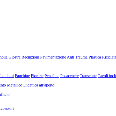
molla
Giostre
Recinzioni
Pavimentazione Anti Trauma
Plastica Riciclat
 bambini
Panchine
Fiorerie
Pensiline
Posacenere
Transenne
Tavoli inclu
nto Metallico
Didattica all’aperto
fficio
ccessori