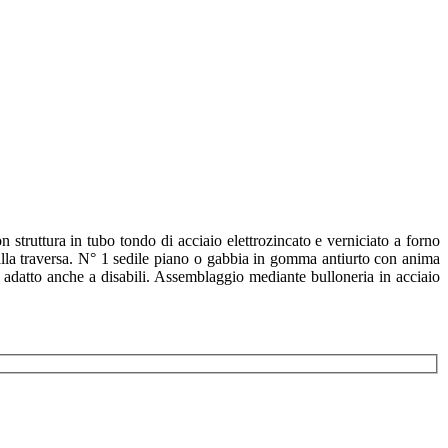
truttura in tubo tondo di acciaio elettrozincato e verniciato a forno
alla traversa. N° 1 sedile piano o gabbia in gomma antiurto con anima
ne adatto anche a disabili. Assemblaggio mediante bulloneria in acciaio