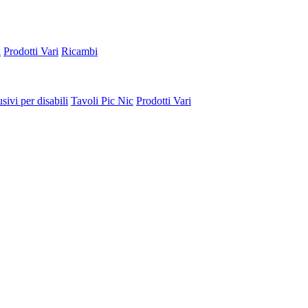
a
Prodotti Vari
Ricambi
sivi per disabili
Tavoli Pic Nic
Prodotti Vari