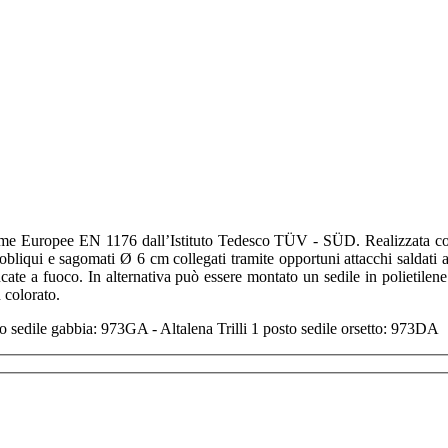
Norme Europee EN 1176 dall’Istituto Tedesco TÜV - SÜD. Realizzata con s
obliqui e sagomati Ø 6 cm collegati tramite opportuni attacchi saldati 
zincate a fuoco. In alternativa può essere montato un sedile in polietile
 colorato.
sto sedile gabbia: 973GA - Altalena Trilli 1 posto sedile orsetto: 973DA