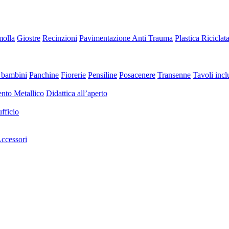
molla
Giostre
Recinzioni
Pavimentazione Anti Trauma
Plastica Riciclat
 bambini
Panchine
Fiorerie
Pensiline
Posacenere
Transenne
Tavoli inclu
nto Metallico
Didattica all’aperto
fficio
ccessori