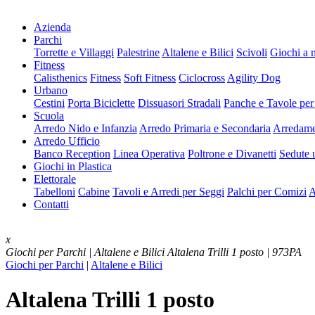
Azienda
Parchi
Torrette e Villaggi
Palestrine
Altalene e Bilici
Scivoli
Giochi a 
Fitness
Calisthenics
Fitness
Soft Fitness
Ciclocross
Agility Dog
Urbano
Cestini
Porta Biciclette
Dissuasori Stradali
Panche e Tavole per
Scuola
Arredo Nido e Infanzia
Arredo Primaria e Secondaria
Arredame
Arredo Ufficio
Banco Reception
Linea Operativa
Poltrone e Divanetti
Sedute u
Giochi in Plastica
Elettorale
Tabelloni
Cabine
Tavoli e Arredi per Seggi
Palchi per Comizi
A
Contatti
x
Giochi per Parchi | Altalene e Bilici
Altalena Trilli 1 posto | 973PA
Giochi per Parchi
|
Altalene e Bilici
Altalena Trilli 1 posto