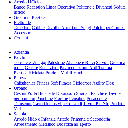
Arredo Ufficio
Banco Reception
Linea Operativa
Poltrone e Divanetti
Sedute
ufficio
Giochi in Plastica
Elettorale
Tabelloni
Cabine
Tavoli e Arredi per Seggi
Palchi per Comizi
Accessori
Contatti
Azienda
Parchi
Torrette e Villaggi
Palestrine
Altalene e Bilici
Scivoli
Giochi a
molla
Giostre
Recinzioni
Pavimentazione Anti Trauma
Plastica Riciclata
Prodotti Vari
Ricambi
Fitness
Calisthenics
Fitness
Soft Fitness
Ciclocross
Agility Dog
Urbano
Cestini
Porta Biciclette
Dissuasori Stradali
Panche e Tavole
per bambini
Panchine
Fiorerie
Pensiline
Posacenere
Transenne
Tavoli inclusivi per disabili
Tavoli Pic Nic
Prodotti
Vari
Scuola
Arredo Nido e Infanzia
Arredo Primaria e Secondaria
Arredamento Metallico
Didattica all’aperto