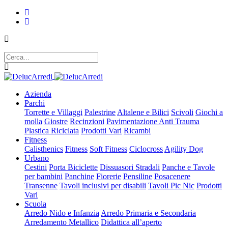
Azienda
Parchi
Torrette e Villaggi
Palestrine
Altalene e Bilici
Scivoli
Giochi a
molla
Giostre
Recinzioni
Pavimentazione Anti Trauma
Plastica Riciclata
Prodotti Vari
Ricambi
Fitness
Calisthenics
Fitness
Soft Fitness
Ciclocross
Agility Dog
Urbano
Cestini
Porta Biciclette
Dissuasori Stradali
Panche e Tavole
per bambini
Panchine
Fiorerie
Pensiline
Posacenere
Transenne
Tavoli inclusivi per disabili
Tavoli Pic Nic
Prodotti
Vari
Scuola
Arredo Nido e Infanzia
Arredo Primaria e Secondaria
Arredamento Metallico
Didattica all’aperto