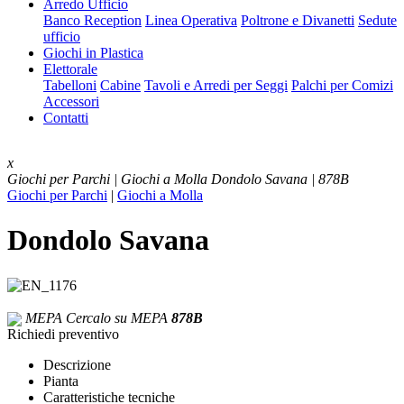
Arredo Ufficio
Banco Reception
Linea Operativa
Poltrone e Divanetti
Sedute
ufficio
Giochi in Plastica
Elettorale
Tabelloni
Cabine
Tavoli e Arredi per Seggi
Palchi per Comizi
Accessori
Contatti
x
Giochi per Parchi | Giochi a Molla
Dondolo Savana | 878B
Giochi per Parchi
|
Giochi a Molla
Dondolo Savana
MEPA
Cercalo su MEPA
878B
Richiedi preventivo
Descrizione
Pianta
Caratteristiche tecniche