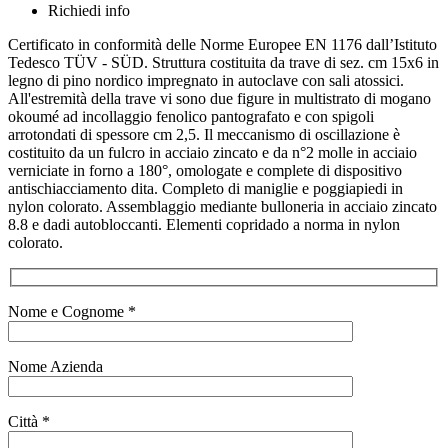
Richiedi info
Certificato in conformità delle Norme Europee EN 1176 dall’Istituto
Tedesco TÜV - SÜD. Struttura costituita da trave di sez. cm 15x6 in
legno di pino nordico impregnato in autoclave con sali atossici.
All'estremità della trave vi sono due figure in multistrato di mogano
okoumé ad incollaggio fenolico pantografato e con spigoli
arrotondati di spessore cm 2,5. Il meccanismo di oscillazione è
costituito da un fulcro in acciaio zincato e da n°2 molle in acciaio
verniciate in forno a 180°, omologate e complete di dispositivo
antischiacciamento dita. Completo di maniglie e poggiapiedi in
nylon colorato. Assemblaggio mediante bulloneria in acciaio zincato
8.8 e dadi autobloccanti. Elementi copridado a norma in nylon
colorato.
Nome e Cognome *
Nome Azienda
Città *