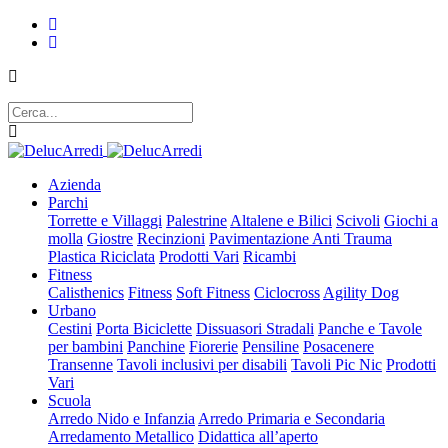
Azienda
Parchi
Torrette e Villaggi
Palestrine
Altalene e Bilici
Scivoli
Giochi a
molla
Giostre
Recinzioni
Pavimentazione Anti Trauma
Plastica Riciclata
Prodotti Vari
Ricambi
Fitness
Calisthenics
Fitness
Soft Fitness
Ciclocross
Agility Dog
Urbano
Cestini
Porta Biciclette
Dissuasori Stradali
Panche e Tavole
per bambini
Panchine
Fiorerie
Pensiline
Posacenere
Transenne
Tavoli inclusivi per disabili
Tavoli Pic Nic
Prodotti
Vari
Scuola
Arredo Nido e Infanzia
Arredo Primaria e Secondaria
Arredamento Metallico
Didattica all’aperto