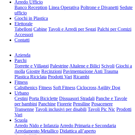
Arredo Ufficio
Banco Reception
Linea Operativa
Poltrone e Divanetti
Sedute
ufficio
Giochi in Plastica
Elettorale
Tabelloni
Cabine
Tavoli e Arredi per Seggi
Palchi per Comizi
Accessori
Contatti
Azienda
Parchi
Torrette e Villaggi
Palestrine
Altalene e Bilici
Scivoli
Giochi a
molla
Giostre
Recinzioni
Pavimentazione Anti Trauma
Plastica Riciclata
Prodotti Vari
Ricambi
Fitness
Calisthenics
Fitness
Soft Fitness
Ciclocross
Agility Dog
Urbano
Cestini
Porta Biciclette
Dissuasori Stradali
Panche e Tavole
per bambini
Panchine
Fiorerie
Pensiline
Posacenere
Transenne
Tavoli inclusivi per disabili
Tavoli Pic Nic
Prodotti
Vari
Scuola
Arredo Nido e Infanzia
Arredo Primaria e Secondaria
Arredamento Metallico
Didattica all’aperto