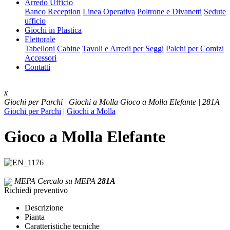
Arredo Ufficio
Banco Reception
Linea Operativa
Poltrone e Divanetti
Sedute
ufficio
Giochi in Plastica
Elettorale
Tabelloni
Cabine
Tavoli e Arredi per Seggi
Palchi per Comizi
Accessori
Contatti
x
Giochi per Parchi | Giochi a Molla
Gioco a Molla Elefante | 281A
Giochi per Parchi
|
Giochi a Molla
Gioco a Molla Elefante
MEPA
Cercalo su MEPA
281A
Richiedi preventivo
Descrizione
Pianta
Caratteristiche tecniche