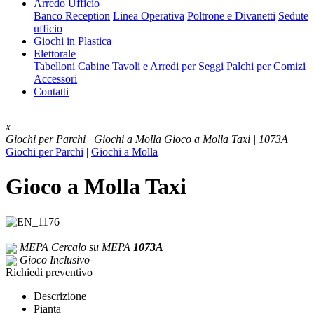
Arredo Ufficio
Banco Reception
Linea Operativa
Poltrone e Divanetti
Sedute
ufficio
Giochi in Plastica
Elettorale
Tabelloni
Cabine
Tavoli e Arredi per Seggi
Palchi per Comizi
Accessori
Contatti
x
Giochi per Parchi | Giochi a Molla
Gioco a Molla Taxi | 1073A
Giochi per Parchi
|
Giochi a Molla
Gioco a Molla Taxi
MEPA
Cercalo su MEPA
1073A
Gioco Inclusivo
Richiedi preventivo
Descrizione
Pianta