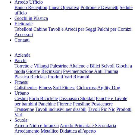
Arredo Ufficio
Banco Reception
Linea Operativa
Poltrone e Divanetti
Sedute
ufficio
Giochi in Plastica
Elettorale
Tabelloni
Cabine
Tavoli e Arredi per Seggi
Palchi per Comizi
Accessori
Contatti
Azienda
Parchi
Torrette e Villaggi
Palestrine
Altalene e Bilici
Scivoli
Giochi a
molla
Giostre
Recinzioni
Pavimentazione Anti Trauma
Plastica Riciclata
Prodotti Vari
Ricambi
Fitness
Calisthenics
Fitness
Soft Fitness
Ciclocross
Agility Dog
Urbano
Cestini
Porta Biciclette
Dissuasori Stradali
Panche e Tavole
per bambini
Panchine
Fiorerie
Pensiline
Posacenere
Transenne
Tavoli inclusivi per disabili
Tavoli Pic Nic
Prodotti
Vari
Scuola
Arredo Nido e Infanzia
Arredo Primaria e Secondaria
Arredamento Metallico
Didattica all’aperto