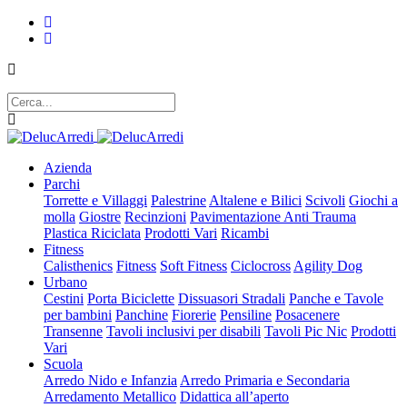
Azienda
Parchi
Torrette e Villaggi
Palestrine
Altalene e Bilici
Scivoli
Giochi a
molla
Giostre
Recinzioni
Pavimentazione Anti Trauma
Plastica Riciclata
Prodotti Vari
Ricambi
Fitness
Calisthenics
Fitness
Soft Fitness
Ciclocross
Agility Dog
Urbano
Cestini
Porta Biciclette
Dissuasori Stradali
Panche e Tavole
per bambini
Panchine
Fiorerie
Pensiline
Posacenere
Transenne
Tavoli inclusivi per disabili
Tavoli Pic Nic
Prodotti
Vari
Scuola
Arredo Nido e Infanzia
Arredo Primaria e Secondaria
Arredamento Metallico
Didattica all’aperto