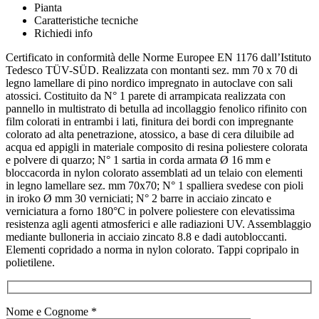
Pianta
Caratteristiche tecniche
Richiedi info
Certificato in conformità delle Norme Europee EN 1176 dall’Istituto
Tedesco TÜV-SÜD. Realizzata con montanti sez. mm 70 x 70 di
legno lamellare di pino nordico impregnato in autoclave con sali
atossici. Costituito da N° 1 parete di arrampicata realizzata con
pannello in multistrato di betulla ad incollaggio fenolico rifinito con
film colorati in entrambi i lati, finitura dei bordi con impregnante
colorato ad alta penetrazione, atossico, a base di cera diluibile ad
acqua ed appigli in materiale composito di resina poliestere colorata
e polvere di quarzo; N° 1 sartia in corda armata Ø 16 mm e
bloccacorda in nylon colorato assemblati ad un telaio con elementi
in legno lamellare sez. mm 70x70; N° 1 spalliera svedese con pioli
in iroko Ø mm 30 verniciati; N° 2 barre in acciaio zincato e
verniciatura a forno 180°C in polvere poliestere con elevatissima
resistenza agli agenti atmosferici e alle radiazioni UV. Assemblaggio
mediante bulloneria in acciaio zincato 8.8 e dadi autobloccanti.
Elementi copridado a norma in nylon colorato. Tappi copripalo in
polietilene.
Nome e Cognome *