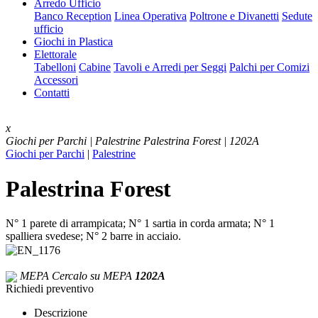
Arredo Ufficio
Banco Reception
Linea Operativa
Poltrone e Divanetti
Sedute
ufficio
Giochi in Plastica
Elettorale
Tabelloni
Cabine
Tavoli e Arredi per Seggi
Palchi per Comizi
Accessori
Contatti
x
Giochi per Parchi | Palestrine
Palestrina Forest | 1202A
Giochi per Parchi
|
Palestrine
Palestrina Forest
N° 1 parete di arrampicata; N° 1 sartia in corda armata; N° 1
spalliera svedese; N° 2 barre in acciaio.
MEPA
Cercalo su MEPA
1202A
Richiedi preventivo
Descrizione