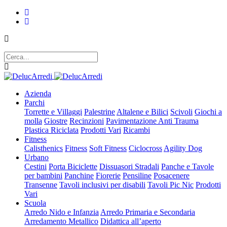
Azienda
Parchi
Torrette e Villaggi
Palestrine
Altalene e Bilici
Scivoli
Giochi a
molla
Giostre
Recinzioni
Pavimentazione Anti Trauma
Plastica Riciclata
Prodotti Vari
Ricambi
Fitness
Calisthenics
Fitness
Soft Fitness
Ciclocross
Agility Dog
Urbano
Cestini
Porta Biciclette
Dissuasori Stradali
Panche e Tavole
per bambini
Panchine
Fiorerie
Pensiline
Posacenere
Transenne
Tavoli inclusivi per disabili
Tavoli Pic Nic
Prodotti
Vari
Scuola
Arredo Nido e Infanzia
Arredo Primaria e Secondaria
Arredamento Metallico
Didattica all’aperto