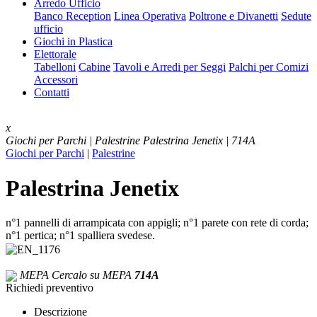
Arredo Ufficio
Banco Reception
Linea Operativa
Poltrone e Divanetti
Sedute
ufficio
Giochi in Plastica
Elettorale
Tabelloni
Cabine
Tavoli e Arredi per Seggi
Palchi per Comizi
Accessori
Contatti
x
Giochi per Parchi | Palestrine
Palestrina Jenetix | 714A
Giochi per Parchi
|
Palestrine
Palestrina Jenetix
n°1 pannelli di arrampicata con appigli; n°1 parete con rete di corda;
n°1 pertica; n°1 spalliera svedese.
MEPA
Cercalo su MEPA
714A
Richiedi preventivo
Descrizione