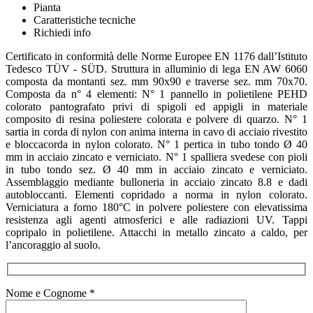
Pianta
Caratteristiche tecniche
Richiedi info
Certificato in conformità delle Norme Europee EN 1176 dall’Istituto
Tedesco TÜV - SÜD. Struttura in alluminio di lega EN AW 6060
composta da montanti sez. mm 90x90 e traverse sez. mm 70x70.
Composta da n° 4 elementi: N° 1 pannello in polietilene PEHD
colorato pantografato privi di spigoli ed appigli in materiale
composito di resina poliestere colorata e polvere di quarzo. N° 1
sartia in corda di nylon con anima interna in cavo di acciaio rivestito
e bloccacorda in nylon colorato. N° 1 pertica in tubo tondo Ø 40
mm in acciaio zincato e verniciato. N° 1 spalliera svedese con pioli
in tubo tondo sez. Ø 40 mm in acciaio zincato e verniciato.
Assemblaggio mediante bulloneria in acciaio zincato 8.8 e dadi
autobloccanti. Elementi copridado a norma in nylon colorato.
Verniciatura a forno 180°C in polvere poliestere con elevatissima
resistenza agli agenti atmosferici e alle radiazioni UV. Tappi
copripalo in polietilene. Attacchi in metallo zincato a caldo, per
l’ancoraggio al suolo.
Nome e Cognome *