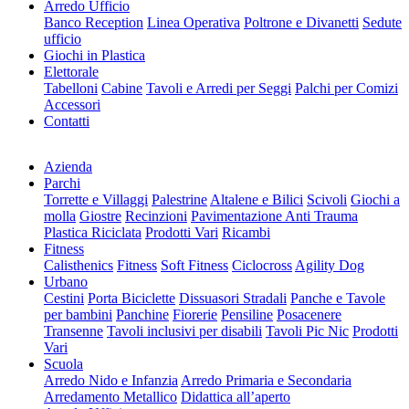
Arredo Ufficio
Banco Reception
Linea Operativa
Poltrone e Divanetti
Sedute
ufficio
Giochi in Plastica
Elettorale
Tabelloni
Cabine
Tavoli e Arredi per Seggi
Palchi per Comizi
Accessori
Contatti
Azienda
Parchi
Torrette e Villaggi
Palestrine
Altalene e Bilici
Scivoli
Giochi a
molla
Giostre
Recinzioni
Pavimentazione Anti Trauma
Plastica Riciclata
Prodotti Vari
Ricambi
Fitness
Calisthenics
Fitness
Soft Fitness
Ciclocross
Agility Dog
Urbano
Cestini
Porta Biciclette
Dissuasori Stradali
Panche e Tavole
per bambini
Panchine
Fiorerie
Pensiline
Posacenere
Transenne
Tavoli inclusivi per disabili
Tavoli Pic Nic
Prodotti
Vari
Scuola
Arredo Nido e Infanzia
Arredo Primaria e Secondaria
Arredamento Metallico
Didattica all’aperto