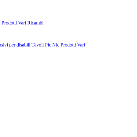
a
Prodotti Vari
Ricambi
sivi per disabili
Tavoli Pic Nic
Prodotti Vari