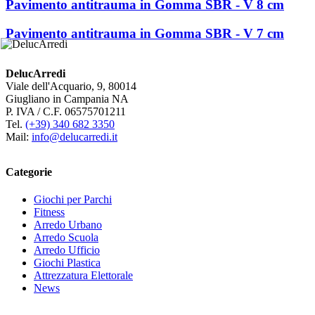
Pavimento antitrauma in Gomma SBR - V 8 cm
Pavimento antitrauma in Gomma SBR - V 7 cm
DelucArredi
Viale dell'Acquario, 9, 80014
Giugliano in Campania NA
P. IVA / C.F. 06575701211
Tel.
(+39) 340 682 3350
Mail:
info@delucarredi.it
Categorie
Giochi per Parchi
Fitness
Arredo Urbano
Arredo Scuola
Arredo Ufficio
Giochi Plastica
Attrezzatura Elettorale
News