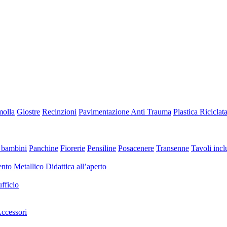
molla
Giostre
Recinzioni
Pavimentazione Anti Trauma
Plastica Riciclat
 bambini
Panchine
Fiorerie
Pensiline
Posacenere
Transenne
Tavoli inclu
nto Metallico
Didattica all’aperto
fficio
ccessori