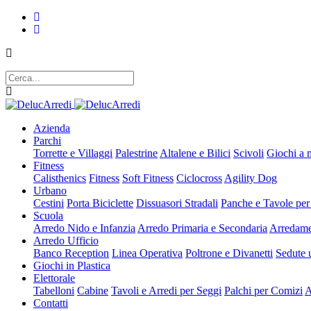
Azienda
Parchi
Torrette e Villaggi
Palestrine
Altalene e Bilici
Scivoli
Giochi a 
Fitness
Calisthenics
Fitness
Soft Fitness
Ciclocross
Agility Dog
Urbano
Cestini
Porta Biciclette
Dissuasori Stradali
Panche e Tavole per
Scuola
Arredo Nido e Infanzia
Arredo Primaria e Secondaria
Arredame
Arredo Ufficio
Banco Reception
Linea Operativa
Poltrone e Divanetti
Sedute u
Giochi in Plastica
Elettorale
Tabelloni
Cabine
Tavoli e Arredi per Seggi
Palchi per Comizi
A
Contatti