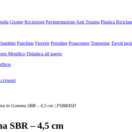
molla
Giostre
Recinzioni
Pavimentazione Anti Trauma
Plastica Riciclat
 bambini
Panchine
Fiorerie
Pensiline
Posacenere
Transenne
Tavoli inclu
nto Metallico
Didattica all’aperto
fficio
ccessori
auma in Gomma SBR – 4,5 cm | PSBR45D
a SBR – 4,5 cm