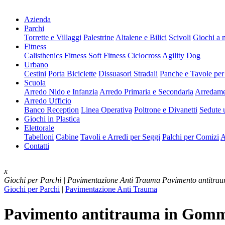
Azienda
Parchi
Torrette e Villaggi
Palestrine
Altalene e Bilici
Scivoli
Giochi a 
Fitness
Calisthenics
Fitness
Soft Fitness
Ciclocross
Agility Dog
Urbano
Cestini
Porta Biciclette
Dissuasori Stradali
Panche e Tavole per
Scuola
Arredo Nido e Infanzia
Arredo Primaria e Secondaria
Arredame
Arredo Ufficio
Banco Reception
Linea Operativa
Poltrone e Divanetti
Sedute u
Giochi in Plastica
Elettorale
Tabelloni
Cabine
Tavoli e Arredi per Seggi
Palchi per Comizi
A
Contatti
x
Giochi per Parchi | Pavimentazione Anti Trauma
Pavimento antitr
Giochi per Parchi
|
Pavimentazione Anti Trauma
Pavimento antitrauma in Gomm