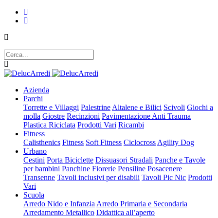
Azienda
Parchi
Torrette e Villaggi
Palestrine
Altalene e Bilici
Scivoli
Giochi a
molla
Giostre
Recinzioni
Pavimentazione Anti Trauma
Plastica Riciclata
Prodotti Vari
Ricambi
Fitness
Calisthenics
Fitness
Soft Fitness
Ciclocross
Agility Dog
Urbano
Cestini
Porta Biciclette
Dissuasori Stradali
Panche e Tavole
per bambini
Panchine
Fiorerie
Pensiline
Posacenere
Transenne
Tavoli inclusivi per disabili
Tavoli Pic Nic
Prodotti
Vari
Scuola
Arredo Nido e Infanzia
Arredo Primaria e Secondaria
Arredamento Metallico
Didattica all’aperto