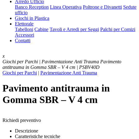
Arredo Ufficio
Banco Reception
Linea Operativa
Poltrone e Divanetti
Sedute
ufficio
Giochi in Plastica
Elettorale
Tabelloni
Cabine
Tavoli e Arredi per Seggi
Palchi per Comizi
Accessori
Contatti
x
Giochi per Parchi | Pavimentazione Anti Trauma
Pavimento
antitrauma in Gomma SBR – V 4 cm | PSBV40D
Giochi per Parchi
|
Pavimentazione Anti Trauma
Pavimento antitrauma in
Gomma SBR – V 4 cm
Richiedi preventivo
Descrizione
Caratteristiche tecniche