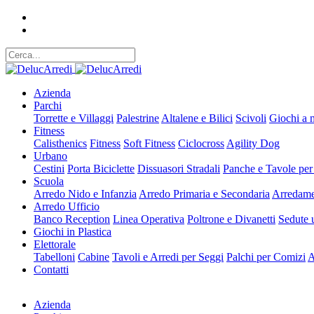
Azienda
Parchi
Torrette e Villaggi
Palestrine
Altalene e Bilici
Scivoli
Giochi a 
Fitness
Calisthenics
Fitness
Soft Fitness
Ciclocross
Agility Dog
Urbano
Cestini
Porta Biciclette
Dissuasori Stradali
Panche e Tavole per
Scuola
Arredo Nido e Infanzia
Arredo Primaria e Secondaria
Arredame
Arredo Ufficio
Banco Reception
Linea Operativa
Poltrone e Divanetti
Sedute u
Giochi in Plastica
Elettorale
Tabelloni
Cabine
Tavoli e Arredi per Seggi
Palchi per Comizi
A
Contatti
Azienda