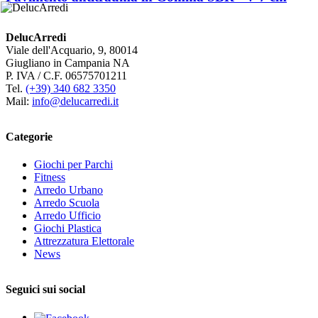
DelucArredi
Viale dell'Acquario, 9, 80014
Giugliano in Campania NA
P. IVA / C.F. 06575701211
Tel.
(+39) 340 682 3350
Mail:
info@delucarredi.it
Categorie
Giochi per Parchi
Fitness
Arredo Urbano
Arredo Scuola
Arredo Ufficio
Giochi Plastica
Attrezzatura Elettorale
News
Seguici sui social