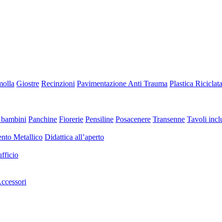
molla
Giostre
Recinzioni
Pavimentazione Anti Trauma
Plastica Riciclat
 bambini
Panchine
Fiorerie
Pensiline
Posacenere
Transenne
Tavoli inclu
nto Metallico
Didattica all’aperto
fficio
ccessori