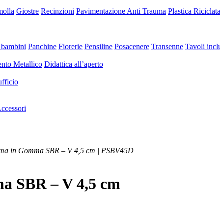
molla
Giostre
Recinzioni
Pavimentazione Anti Trauma
Plastica Riciclat
 bambini
Panchine
Fiorerie
Pensiline
Posacenere
Transenne
Tavoli inclu
nto Metallico
Didattica all’aperto
fficio
ccessori
uma in Gomma SBR – V 4,5 cm | PSBV45D
a SBR – V 4,5 cm