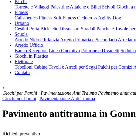
Parchi
Torrette e Villaggi
Palestrine
Altalene e Bilici
Scivoli
Giochi a 
Fitness
Calisthenics
Fitness
Soft Fitness
Ciclocross
Agility Dog
Urbano
Cestini
Porta Biciclette
Dissuasori Stradali
Panche e Tavole per
Scuola
Arredo Nido e Infanzia
Arredo Primaria e Secondaria
Arredame
Arredo Ufficio
Banco Reception
Linea Operativa
Poltrone e Divanetti
Sedute u
Giochi in Plastica
Elettorale
Tabelloni
Cabine
Tavoli e Arredi per Seggi
Palchi per Comizi
A
Contatti
x
Giochi per Parchi | Pavimentazione Anti Trauma
Pavimento antitra
Giochi per Parchi
|
Pavimentazione Anti Trauma
Pavimento antitrauma in Gomm
Richiedi preventivo