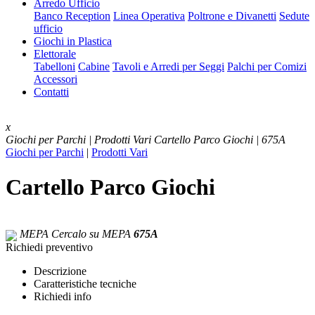
Arredo Ufficio
Banco Reception
Linea Operativa
Poltrone e Divanetti
Sedute
ufficio
Giochi in Plastica
Elettorale
Tabelloni
Cabine
Tavoli e Arredi per Seggi
Palchi per Comizi
Accessori
Contatti
x
Giochi per Parchi | Prodotti Vari
Cartello Parco Giochi | 675A
Giochi per Parchi
|
Prodotti Vari
Cartello Parco Giochi
MEPA
Cercalo su MEPA
675A
Richiedi preventivo
Descrizione
Caratteristiche tecniche
Richiedi info