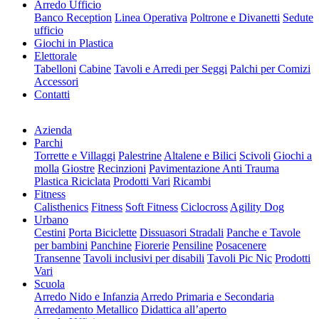
Arredo Ufficio
Banco Reception
Linea Operativa
Poltrone e Divanetti
Sedute
ufficio
Giochi in Plastica
Elettorale
Tabelloni
Cabine
Tavoli e Arredi per Seggi
Palchi per Comizi
Accessori
Contatti
Azienda
Parchi
Torrette e Villaggi
Palestrine
Altalene e Bilici
Scivoli
Giochi a
molla
Giostre
Recinzioni
Pavimentazione Anti Trauma
Plastica Riciclata
Prodotti Vari
Ricambi
Fitness
Calisthenics
Fitness
Soft Fitness
Ciclocross
Agility Dog
Urbano
Cestini
Porta Biciclette
Dissuasori Stradali
Panche e Tavole
per bambini
Panchine
Fiorerie
Pensiline
Posacenere
Transenne
Tavoli inclusivi per disabili
Tavoli Pic Nic
Prodotti
Vari
Scuola
Arredo Nido e Infanzia
Arredo Primaria e Secondaria
Arredamento Metallico
Didattica all’aperto