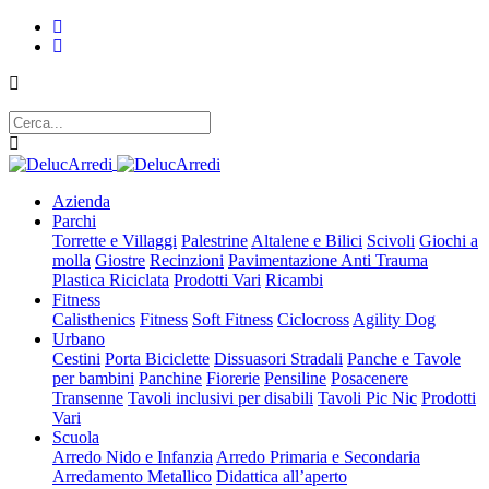
Azienda
Parchi
Torrette e Villaggi
Palestrine
Altalene e Bilici
Scivoli
Giochi a
molla
Giostre
Recinzioni
Pavimentazione Anti Trauma
Plastica Riciclata
Prodotti Vari
Ricambi
Fitness
Calisthenics
Fitness
Soft Fitness
Ciclocross
Agility Dog
Urbano
Cestini
Porta Biciclette
Dissuasori Stradali
Panche e Tavole
per bambini
Panchine
Fiorerie
Pensiline
Posacenere
Transenne
Tavoli inclusivi per disabili
Tavoli Pic Nic
Prodotti
Vari
Scuola
Arredo Nido e Infanzia
Arredo Primaria e Secondaria
Arredamento Metallico
Didattica all’aperto