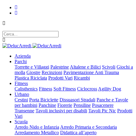
Azienda
Parchi
Torrette e Villaggi
Palestrine
Altalene e Bilici
Scivoli
Giochi a
molla
Giostre
Recinzioni
Pavimentazione Anti Trauma
Plastica Riciclata
Prodotti Vari
Ricambi
Fitness
Calisthenics
Fitness
Soft Fitness
Ciclocross
Agility Dog
Urbano
Cestini
Porta Biciclette
Dissuasori Stradali
Panche e Tavole
per bambini
Panchine
Fiorerie
Pensiline
Posacenere
Transenne
Tavoli inclusivi per disabili
Tavoli Pic Nic
Prodotti
Vari
Scuola
Arredo Nido e Infanzia
Arredo Primaria e Secondaria
Arredamento Metallico
Didattica all’aperto