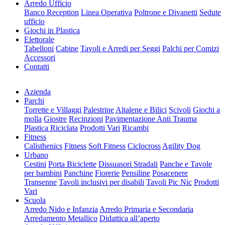
Arredo Ufficio
Banco Reception
Linea Operativa
Poltrone e Divanetti
Sedute
ufficio
Giochi in Plastica
Elettorale
Tabelloni
Cabine
Tavoli e Arredi per Seggi
Palchi per Comizi
Accessori
Contatti
Azienda
Parchi
Torrette e Villaggi
Palestrine
Altalene e Bilici
Scivoli
Giochi a
molla
Giostre
Recinzioni
Pavimentazione Anti Trauma
Plastica Riciclata
Prodotti Vari
Ricambi
Fitness
Calisthenics
Fitness
Soft Fitness
Ciclocross
Agility Dog
Urbano
Cestini
Porta Biciclette
Dissuasori Stradali
Panche e Tavole
per bambini
Panchine
Fiorerie
Pensiline
Posacenere
Transenne
Tavoli inclusivi per disabili
Tavoli Pic Nic
Prodotti
Vari
Scuola
Arredo Nido e Infanzia
Arredo Primaria e Secondaria
Arredamento Metallico
Didattica all’aperto