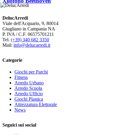
Xilofono Beethoven
DelucArredi
Viale dell'Acquario, 9, 80014
Giugliano in Campania NA
P. IVA / C.F. 06575701211
Tel.
(+39) 340 682 3350
Mail:
info@delucarredi.it
Categorie
Giochi per Parchi
Fitness
Arredo Urbano
Arredo Scuola
Arredo Ufficio
Giochi Plastica
Attrezzatura Elettorale
News
Seguici sui social