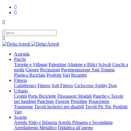
Azienda
Parchi
Torrette e Villaggi
Palestrine
Altalene e Bilici
Scivoli
Giochi a
molla
Giostre
Recinzioni
Pavimentazione Anti Trauma
Plastica Riciclata
Prodotti Vari
Ricambi
Fitness
Calisthenics
Fitness
Soft Fitness
Ciclocross
Agility Dog
Urbano
Cestini
Porta Biciclette
Dissuasori Stradali
Panche e Tavole
per bambini
Panchine
Fiorerie
Pensiline
Posacenere
Transenne
Tavoli inclusivi per disabili
Tavoli Pic Nic
Prodotti
Vari
Scuola
Arredo Nido e Infanzia
Arredo Primaria e Secondaria
Arredamento Metallico
Didattica all’aperto