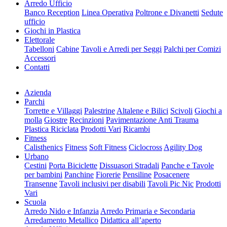
Arredo Ufficio
Banco Reception
Linea Operativa
Poltrone e Divanetti
Sedute
ufficio
Giochi in Plastica
Elettorale
Tabelloni
Cabine
Tavoli e Arredi per Seggi
Palchi per Comizi
Accessori
Contatti
Azienda
Parchi
Torrette e Villaggi
Palestrine
Altalene e Bilici
Scivoli
Giochi a
molla
Giostre
Recinzioni
Pavimentazione Anti Trauma
Plastica Riciclata
Prodotti Vari
Ricambi
Fitness
Calisthenics
Fitness
Soft Fitness
Ciclocross
Agility Dog
Urbano
Cestini
Porta Biciclette
Dissuasori Stradali
Panche e Tavole
per bambini
Panchine
Fiorerie
Pensiline
Posacenere
Transenne
Tavoli inclusivi per disabili
Tavoli Pic Nic
Prodotti
Vari
Scuola
Arredo Nido e Infanzia
Arredo Primaria e Secondaria
Arredamento Metallico
Didattica all’aperto