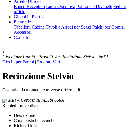
Arredo Ufficio
Banco Reception
Linea Operativa
Poltrone e Divanetti
Sedute
ufficio
Giochi in Plastica
Elettorale
Tabelloni
Cabine
Tavoli e Arredi per Seggi
Palchi per Comizi
Accessori
Contatti
x
Giochi per Parchi | Prodotti Vari
Recinzione Stelvio | 666A
Giochi per Parchi
|
Prodotti Vari
Recinzione Stelvio
Costituita da montanti e traverse orizzontali.
MEPA
Cercalo su MEPA
666A
Richiedi preventivo
Descrizione
Caratteristiche tecniche
Richiedi info