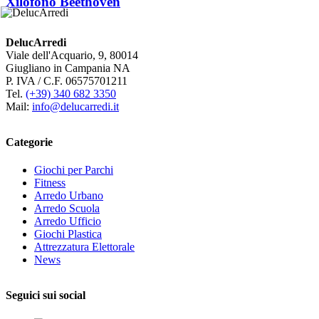
Xilofono Beethoven
DelucArredi
Viale dell'Acquario, 9, 80014
Giugliano in Campania NA
P. IVA / C.F. 06575701211
Tel.
(+39) 340 682 3350
Mail:
info@delucarredi.it
Categorie
Giochi per Parchi
Fitness
Arredo Urbano
Arredo Scuola
Arredo Ufficio
Giochi Plastica
Attrezzatura Elettorale
News
Seguici sui social