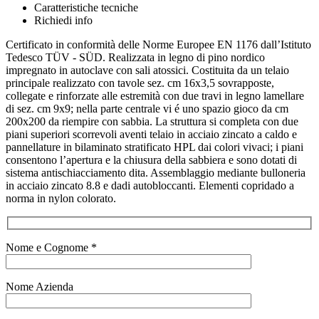
Caratteristiche tecniche
Richiedi info
Certificato in conformità delle Norme Europee EN 1176 dall’Istituto
Tedesco TÜV - SÜD. Realizzata in legno di pino nordico
impregnato in autoclave con sali atossici. Costituita da un telaio
principale realizzato con tavole sez. cm 16x3,5 sovrapposte,
collegate e rinforzate alle estremità con due travi in legno lamellare
di sez. cm 9x9; nella parte centrale vi é uno spazio gioco da cm
200x200 da riempire con sabbia. La struttura si completa con due
piani superiori scorrevoli aventi telaio in acciaio zincato a caldo e
pannellature in bilaminato stratificato HPL dai colori vivaci; i piani
consentono l’apertura e la chiusura della sabbiera e sono dotati di
sistema antischiacciamento dita. Assemblaggio mediante bulloneria
in acciaio zincato 8.8 e dadi autobloccanti. Elementi copridado a
norma in nylon colorato.
Nome e Cognome *
Nome Azienda