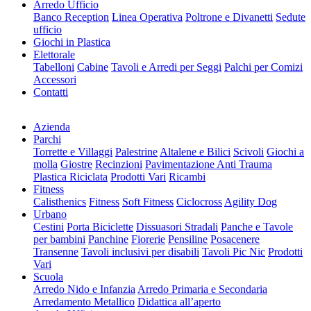
Arredo Ufficio
Banco Reception
Linea Operativa
Poltrone e Divanetti
Sedute
ufficio
Giochi in Plastica
Elettorale
Tabelloni
Cabine
Tavoli e Arredi per Seggi
Palchi per Comizi
Accessori
Contatti
Azienda
Parchi
Torrette e Villaggi
Palestrine
Altalene e Bilici
Scivoli
Giochi a
molla
Giostre
Recinzioni
Pavimentazione Anti Trauma
Plastica Riciclata
Prodotti Vari
Ricambi
Fitness
Calisthenics
Fitness
Soft Fitness
Ciclocross
Agility Dog
Urbano
Cestini
Porta Biciclette
Dissuasori Stradali
Panche e Tavole
per bambini
Panchine
Fiorerie
Pensiline
Posacenere
Transenne
Tavoli inclusivi per disabili
Tavoli Pic Nic
Prodotti
Vari
Scuola
Arredo Nido e Infanzia
Arredo Primaria e Secondaria
Arredamento Metallico
Didattica all’aperto