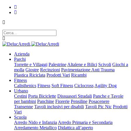
Azienda
Parchi
Torrette e Villaggi
Palestrine
Altalene e Bilici
Scivoli
Giochi a
molla
Giostre
Recinzioni
Pavimentazione Anti Trauma
Plastica Riciclata
Prodotti Vari
Ricambi
Fitness
Calisthenics
Fitness
Soft Fitness
Ciclocross
Agility Dog
Urbano
Cestini
Porta Biciclette
Dissuasori Stradali
Panche e Tavole
per bambini
Panchine
Fiorerie
Pensiline
Posacenere
Transenne
Tavoli inclusivi per disabili
Tavoli Pic Nic
Prodotti
Vari
Scuola
Arredo Nido e Infanzia
Arredo Primaria e Secondaria
Arredamento Metallico
Didattica all’aperto