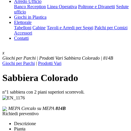
Arredo Ufficio
Banco Reception
Linea Operativa
Poltrone e Divanetti
Sedute
ufficio
Giochi in Plastica
Elettorale
Tabelloni
Cabine
Tavoli e Arredi per Seggi
Palchi per Comizi
Accessori
Contatti
x
Giochi per Parchi | Prodotti Vari
Sabbiera Colorado | 814B
Giochi per Parchi
|
Prodotti Vari
Sabbiera Colorado
n°1 sabbiera con 2 piani superiori scorrevoli.
MEPA
Cercalo su MEPA
814B
Richiedi preventivo
Descrizione
Pianta