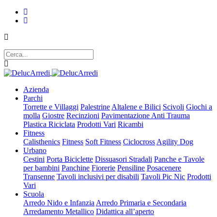
Azienda
Parchi
Torrette e Villaggi
Palestrine
Altalene e Bilici
Scivoli
Giochi a
molla
Giostre
Recinzioni
Pavimentazione Anti Trauma
Plastica Riciclata
Prodotti Vari
Ricambi
Fitness
Calisthenics
Fitness
Soft Fitness
Ciclocross
Agility Dog
Urbano
Cestini
Porta Biciclette
Dissuasori Stradali
Panche e Tavole
per bambini
Panchine
Fiorerie
Pensiline
Posacenere
Transenne
Tavoli inclusivi per disabili
Tavoli Pic Nic
Prodotti
Vari
Scuola
Arredo Nido e Infanzia
Arredo Primaria e Secondaria
Arredamento Metallico
Didattica all’aperto