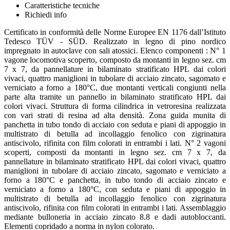
Caratteristiche tecniche
Richiedi info
Certificato in conformità delle Norme Europee EN 1176 dall’Istituto
Tedesco TÜV - SÜD. Realizzato in legno di pino nordico
impregnato in autoclave con sali atossici. Elenco componenti : N° 1
vagone locomotiva scoperto, composto da montanti in legno sez. cm
7 x 7, da pannellature in bilaminato stratificato HPL dai colori
vivaci, quattro maniglioni in tubolare di acciaio zincato, sagomato e
verniciato a forno a 180°C, due montanti verticali congiunti nella
parte alta tramite un pannello in bilaminato stratificato HPL dai
colori vivaci. Struttura di forma cilindrica in vetroresina realizzata
con vari strati di resina ad alta densità. Zona guida munita di
panchetta in tubo tondo di acciaio con seduta e piani di appoggio in
multistrato di betulla ad incollaggio fenolico con zigrinatura
antiscivolo, rifinita con film colorati in entrambi i lati. N° 2 vagoni
scoperti, composti da montanti in legno sez. cm 7 x 7, da
pannellature in bilaminato stratificato HPL dai colori vivaci, quattro
maniglioni in tubolare di acciaio zincato, sagomato e verniciato a
forno a 180°C e panchetta, in tubo tondo di acciaio zincato e
verniciato a forno a 180°C, con seduta e piani di appoggio in
multistrato di betulla ad incollaggio fenolico con zigrinatura
antiscivolo, rifinita con film colorati in entrambi i lati. Assemblaggio
mediante bulloneria in acciaio zincato 8.8 e dadi autobloccanti.
Elementi copridado a norma in nylon colorato.