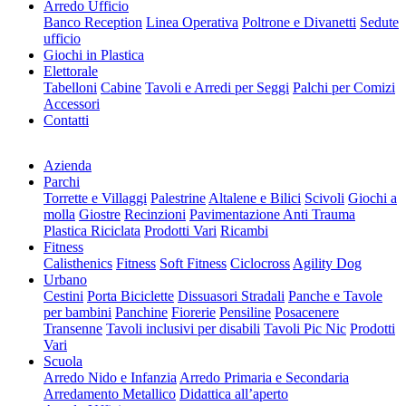
Arredo Ufficio
Banco Reception
Linea Operativa
Poltrone e Divanetti
Sedute
ufficio
Giochi in Plastica
Elettorale
Tabelloni
Cabine
Tavoli e Arredi per Seggi
Palchi per Comizi
Accessori
Contatti
Azienda
Parchi
Torrette e Villaggi
Palestrine
Altalene e Bilici
Scivoli
Giochi a
molla
Giostre
Recinzioni
Pavimentazione Anti Trauma
Plastica Riciclata
Prodotti Vari
Ricambi
Fitness
Calisthenics
Fitness
Soft Fitness
Ciclocross
Agility Dog
Urbano
Cestini
Porta Biciclette
Dissuasori Stradali
Panche e Tavole
per bambini
Panchine
Fiorerie
Pensiline
Posacenere
Transenne
Tavoli inclusivi per disabili
Tavoli Pic Nic
Prodotti
Vari
Scuola
Arredo Nido e Infanzia
Arredo Primaria e Secondaria
Arredamento Metallico
Didattica all’aperto