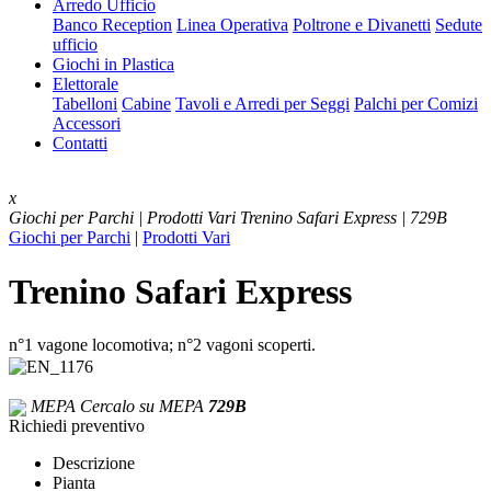
Arredo Ufficio
Banco Reception
Linea Operativa
Poltrone e Divanetti
Sedute
ufficio
Giochi in Plastica
Elettorale
Tabelloni
Cabine
Tavoli e Arredi per Seggi
Palchi per Comizi
Accessori
Contatti
x
Giochi per Parchi | Prodotti Vari
Trenino Safari Express | 729B
Giochi per Parchi
|
Prodotti Vari
Trenino Safari Express
n°1 vagone locomotiva; n°2 vagoni scoperti.
MEPA
Cercalo su MEPA
729B
Richiedi preventivo
Descrizione
Pianta