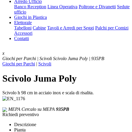
Arredo Ufficio
Banco Reception
Linea Operativa
Poltrone e Divanetti
Sedute
ufficio
Giochi in Plastica
Elettorale
Tabelloni
Cabine
Tavoli e Arredi per Seggi
Palchi per Comizi
Accessori
Contatti
x
Giochi per Parchi | Scivoli
Scivolo Juma Poly | 935PB
Giochi per Parchi
|
Scivoli
Scivolo Juma Poly
Scivolo h 98 cm in acciaio inox e scala di risalita.
MEPA
Cercalo su MEPA
935PB
Richiedi preventivo
Descrizione
Pianta