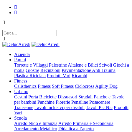
Azienda
Parchi
Torrette e Villaggi
Palestrine
Altalene e Bilici
Scivoli
Giochi a
molla
Giostre
Recinzioni
Pavimentazione Anti Trauma
Plastica Riciclata
Prodotti Vari
Ricambi
Fitness
Calisthenics
Fitness
Soft Fitness
Ciclocross
Agility Dog
Urbano
Cestini
Porta Biciclette
Dissuasori Stradali
Panche e Tavole
per bambini
Panchine
Fiorerie
Pensiline
Posacenere
Transenne
Tavoli inclusivi per disabili
Tavoli Pic Nic
Prodotti
Vari
Scuola
Arredo Nido e Infanzia
Arredo Primaria e Secondaria
Arredamento Metallico
Didattica all’aperto