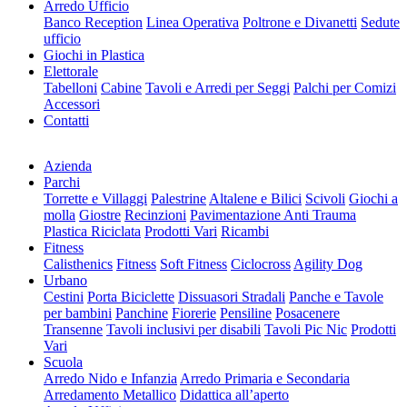
Arredo Ufficio
Banco Reception
Linea Operativa
Poltrone e Divanetti
Sedute
ufficio
Giochi in Plastica
Elettorale
Tabelloni
Cabine
Tavoli e Arredi per Seggi
Palchi per Comizi
Accessori
Contatti
Azienda
Parchi
Torrette e Villaggi
Palestrine
Altalene e Bilici
Scivoli
Giochi a
molla
Giostre
Recinzioni
Pavimentazione Anti Trauma
Plastica Riciclata
Prodotti Vari
Ricambi
Fitness
Calisthenics
Fitness
Soft Fitness
Ciclocross
Agility Dog
Urbano
Cestini
Porta Biciclette
Dissuasori Stradali
Panche e Tavole
per bambini
Panchine
Fiorerie
Pensiline
Posacenere
Transenne
Tavoli inclusivi per disabili
Tavoli Pic Nic
Prodotti
Vari
Scuola
Arredo Nido e Infanzia
Arredo Primaria e Secondaria
Arredamento Metallico
Didattica all’aperto