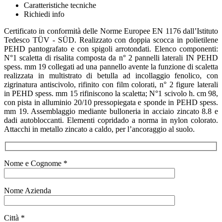
Caratteristiche tecniche
Richiedi info
Certificato in conformità delle Norme Europee EN 1176 dall’Istituto
Tedesco TÜV - SÜD. Realizzato con doppia scocca in polietilene
PEHD pantografato e con spigoli arrotondati. Elenco componenti:
N°1 scaletta di risalita composta da n° 2 pannelli laterali IN PEHD
spess. mm 19 collegati ad una pannello avente la funzione di scaletta
realizzata in multistrato di betulla ad incollaggio fenolico, con
zigrinatura antiscivolo, rifinito con film colorati, n° 2 figure laterali
in PEHD spess. mm 15 rifiniscono la scaletta; N°1 scivolo h. cm 98,
con pista in alluminio 20/10 pressopiegata e sponde in PEHD spess.
mm 19. Assemblaggio mediante bulloneria in acciaio zincato 8.8 e
dadi autobloccanti. Elementi copridado a norma in nylon colorato.
Attacchi in metallo zincato a caldo, per l’ancoraggio al suolo.
Nome e Cognome *
Nome Azienda
Città *