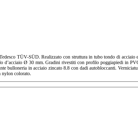
edesco TÜV-SÜD. Realizzato con struttura in tubo tondo di acciaio elet
o d’acciaio Ø 30 mm. Gradini rivestiti con profilo poggiapiedi in PV
ulloneria in acciaio zincato 8.8 con dadi autobloccanti. Verniciatura
n nylon colorato.