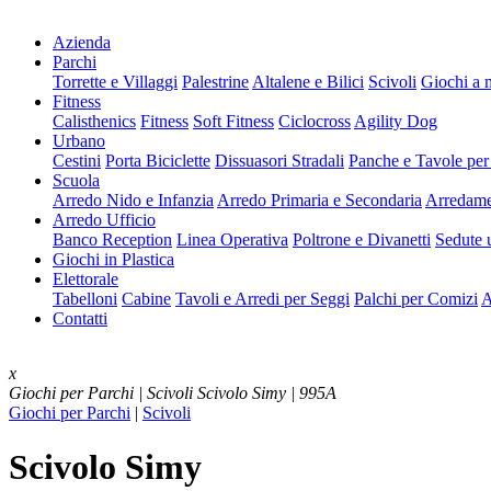
Azienda
Parchi
Torrette e Villaggi
Palestrine
Altalene e Bilici
Scivoli
Giochi a 
Fitness
Calisthenics
Fitness
Soft Fitness
Ciclocross
Agility Dog
Urbano
Cestini
Porta Biciclette
Dissuasori Stradali
Panche e Tavole per
Scuola
Arredo Nido e Infanzia
Arredo Primaria e Secondaria
Arredame
Arredo Ufficio
Banco Reception
Linea Operativa
Poltrone e Divanetti
Sedute u
Giochi in Plastica
Elettorale
Tabelloni
Cabine
Tavoli e Arredi per Seggi
Palchi per Comizi
A
Contatti
x
Giochi per Parchi | Scivoli
Scivolo Simy | 995A
Giochi per Parchi
|
Scivoli
Scivolo Simy