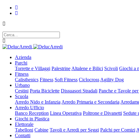
Azienda
Parchi
Torrette e Villaggi
Palestrine
Altalene e Bilici
Scivoli
Giochi a 
Fitness
Calisthenics
Fitness
Soft Fitness
Ciclocross
Agility Dog
Urbano
Cestini
Porta Biciclette
Dissuasori Stradali
Panche e Tavole per
Scuola
Arredo Nido e Infanzia
Arredo Primaria e Secondaria
Arredame
Arredo Ufficio
Banco Reception
Linea Operativa
Poltrone e Divanetti
Sedute u
Giochi in Plastica
Elettorale
Tabelloni
Cabine
Tavoli e Arredi per Seggi
Palchi per Comizi
A
Contatti