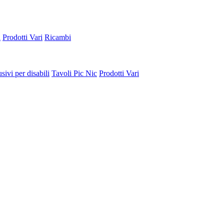
a
Prodotti Vari
Ricambi
sivi per disabili
Tavoli Pic Nic
Prodotti Vari