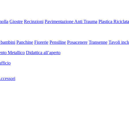
molla
Giostre
Recinzioni
Pavimentazione Anti Trauma
Plastica Riciclat
 bambini
Panchine
Fiorerie
Pensiline
Posacenere
Transenne
Tavoli inclu
nto Metallico
Didattica all’aperto
fficio
ccessori